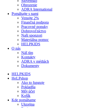
Slovensko
Ohrozenie
ADRA International
Pomáhajte s nami
Venujte 2%
Finančná podpora
Pracovné ponuky
Dobrovoľníctvo
Naši sponzori
Materiálna pomoc
HELPKIDS
O nás
Náš tím
Kontakty
ADRA v médiách
Dokumenty
HELPKIDS
HeLPshop
Ako to funguje
Pokladňa
Môj účet
Košík
Kde pomáhame
Ukrajina