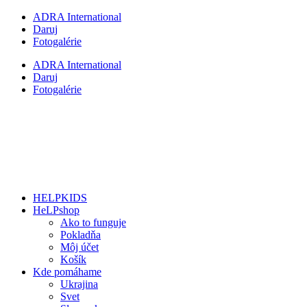
Preskočiť
ADRA International
na
Daruj
obsah
Fotogalérie
ADRA International
Daruj
Fotogalérie
HELPKIDS
HeLPshop
Ako to funguje
Pokladňa
Môj účet
Košík
Kde pomáhame
Ukrajina
Svet