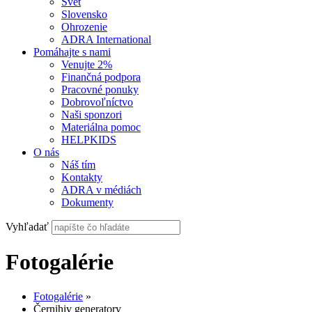
Svet
Slovensko
Ohrozenie
ADRA International
Pomáhajte s nami
Venujte 2%
Finančná podpora
Pracovné ponuky
Dobrovoľníctvo
Naši sponzori
Materiálna pomoc
HELPKIDS
O nás
Náš tím
Kontakty
ADRA v médiách
Dokumenty
Vyhľadať
Fotogalérie
Fotogalérie
»
Černihiv generatory