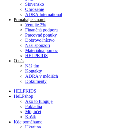
Slovensko
Ohrozenie
ADRA International
Pomáhajte s nami
Venujte 2%
Finančná podpora
Pracovné ponuky
Dobrovoľníctvo
Naši sponzori
Materiálna pomoc
HELPKIDS
O nás
Náš tím
Kontakty
ADRA v médiách
Dokumenty
HELPKIDS
HeLPshop
Ako to funguje
Pokladňa
Môj účet
Košík
Kde pomáhame
Ukrajina