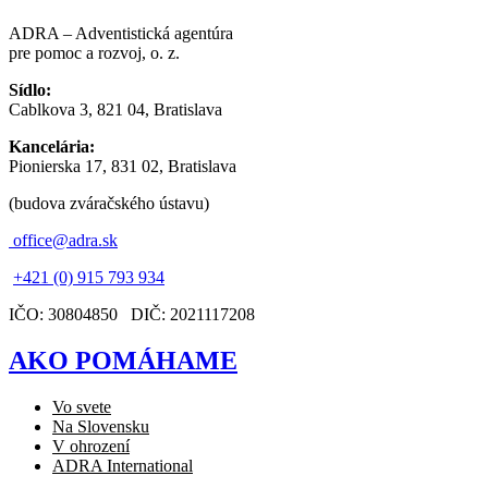
ADRA – Adventistická agentúra
pre pomoc a rozvoj, o. z.
Sídlo:
Cablkova 3, 821 04, Bratislava
Kancelária:
Pionierska 17, 831 02, Bratislava
(budova zváračského ústavu)
office@adra.sk
+421 (0) 915 793 934
IČO: 30804850 DIČ: 2021117208
AKO POMÁHAME
Vo svete
Na Slovensku
V ohrození
ADRA International