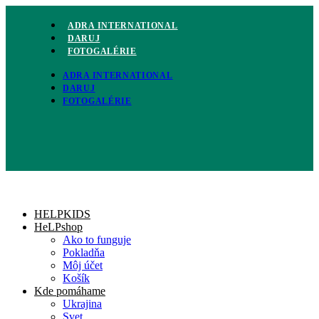
Preskočiť
na
ADRA INTERNATIONAL
obsah
DARUJ
FOTOGALÉRIE
ADRA INTERNATIONAL
DARUJ
FOTOGALÉRIE
HELPKIDS
HeLPshop
Ako to funguje
Pokladňa
Môj účet
Košík
Kde pomáhame
Ukrajina
Svet