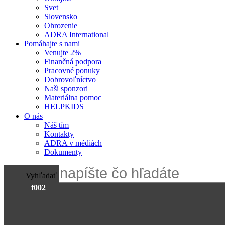
Svet
Slovensko
Ohrozenie
ADRA International
Pomáhajte s nami
Venujte 2%
Finančná podpora
Pracovné ponuky
Dobrovoľníctvo
Naši sponzori
Materiálna pomoc
HELPKIDS
O nás
Náš tím
Kontakty
ADRA v médiách
Dokumenty
Vyhľadať