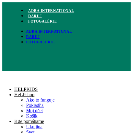
Preskočiť
na
ADRA INTERNATIONAL
obsah
DARUJ
FOTOGALÉRIE
ADRA INTERNATIONAL
DARUJ
FOTOGALÉRIE
HELPKIDS
HeLPshop
Ako to funguje
Pokladňa
Môj účet
Košík
Kde pomáhame
Ukrajina
Svet