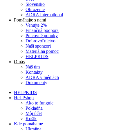
Slovensko
Ohrozenie
ADRA International
Pomáhajte s nami
Venujte 2%
Finančná podpora
Pracovné ponuky
Dobrovoľníctvo
Naši sponzori
Materiálna pomoc
HELPKIDS
O nás
Náš tím
Kontakty
ADRA v médiách
Dokumenty
HELPKIDS
HeLPshop
Ako to funguje
Pokladňa
Môj účet
Košík
Kde pomáhame
Ukrajina