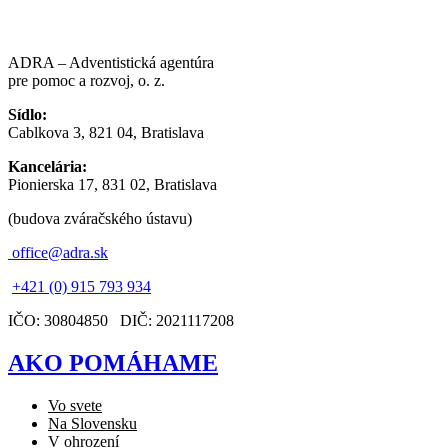
ADRA – Adventistická agentúra
pre pomoc a rozvoj, o. z.
Sídlo:
Cablkova 3, 821 04, Bratislava
Kancelária:
Pionierska 17, 831 02, Bratislava
(budova zváračského ústavu)
office@adra.sk
+421 (0) 915 793 934
IČO: 30804850 DIČ: 2021117208
AKO POMÁHAME
Vo svete
Na Slovensku
V ohrození