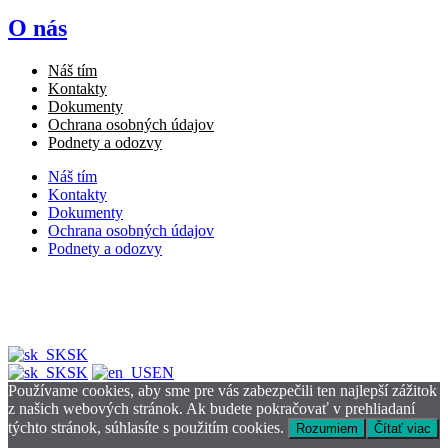
O nás
Náš tím
Kontakty
Dokumenty
Ochrana osobných údajov
Podnety a odozvy
Náš tím
Kontakty
Dokumenty
Ochrana osobných údajov
Podnety a odozvy
SK
SK
EN
Používame cookies, aby sme pre vás zabezpečili ten najlepší zážitok
z našich webových stránok. Ak budete pokračovať v prehliadaní
týchto stránok, súhlasíte s použitím cookies.
Rozumiem
Čítať viac