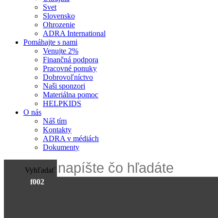
Svet
Slovensko
Ohrozenie
ADRA International
Pomáhajte s nami
Venujte 2%
Finančná podpora
Pracovné ponuky
Dobrovoľníctvo
Naši sponzori
Materiálna pomoc
HELPKIDS
O nás
Náš tím
Kontakty
ADRA v médiách
Dokumenty
Vyhľadať