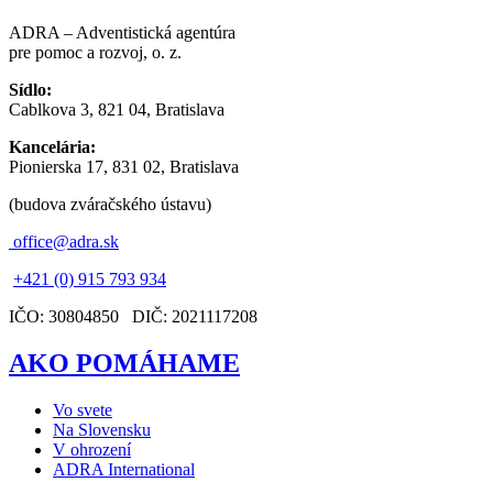
ADRA – Adventistická agentúra
pre pomoc a rozvoj, o. z.
Sídlo:
Cablkova 3, 821 04, Bratislava
Kancelária:
Pionierska 17, 831 02, Bratislava
(budova zváračského ústavu)
office@adra.sk
+421 (0) 915 793 934
IČO: 30804850 DIČ: 2021117208
AKO POMÁHAME
Vo svete
Na Slovensku
V ohrození
ADRA International