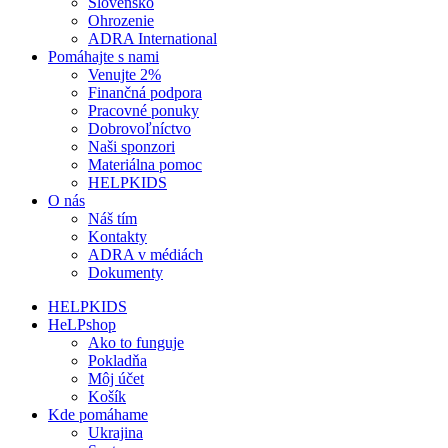
Slovensko
Ohrozenie
ADRA International
Pomáhajte s nami
Venujte 2%
Finančná podpora
Pracovné ponuky
Dobrovoľníctvo
Naši sponzori
Materiálna pomoc
HELPKIDS
O nás
Náš tím
Kontakty
ADRA v médiách
Dokumenty
HELPKIDS
HeLPshop
Ako to funguje
Pokladňa
Môj účet
Košík
Kde pomáhame
Ukrajina