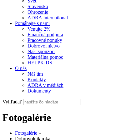
Svet
Slovensko
Ohrozenie
ADRA International
Pomáhajte s nami
Venujte 2%
Finančná podpora
Pracovné ponuky
Dobrovoľníctvo
Naši sponzori
Materiálna pomoc
HELPKIDS
O nás
Náš tím
Kontakty
ADRA v médiách
Dokumenty
Vyhľadať
Fotogalérie
Fotogalérie
»
Dobrovolnik roka