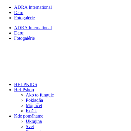
Preskočiť
ADRA International
na
Daruj
obsah
Fotogalérie
ADRA International
Daruj
Fotogalérie
HELPKIDS
HeLPshop
Ako to funguje
Pokladňa
Môj účet
Košík
Kde pomáhame
Ukrajina
Svet