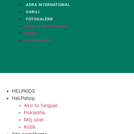
Preskočiť
ADRA INTERNATIONAL
na
DARUJ
obsah
FOTOGALÉRIE
ADRA INTERNATIONAL
DARUJ
FOTOGALÉRIE
HELPKIDS
HeLPshop
Ako to funguje
Pokladňa
Môj účet
Košík