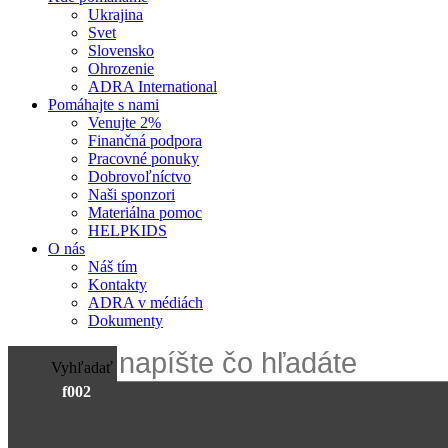
Ukrajina
Svet
Slovensko
Ohrozenie
ADRA International
Pomáhajte s nami
Venujte 2%
Finančná podpora
Pracovné ponuky
Dobrovoľníctvo
Naši sponzori
Materiálna pomoc
HELPKIDS
O nás
Náš tím
Kontakty
ADRA v médiách
Dokumenty
Vyhľadať