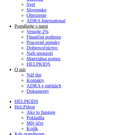
Svet
Slovensko
Ohrozenie
ADRA International
Pomáhajte s nami
Venujte 2%
Finančná podpora
Pracovné ponuky
Dobrovoľníctvo
Naši sponzori
Materiálna pomoc
HELPKIDS
O nás
Náš tím
Kontakty
ADRA v médiách
Dokumenty
HELPKIDS
HeLPshop
Ako to funguje
Pokladňa
Môj účet
Košík
Kde pomáhame