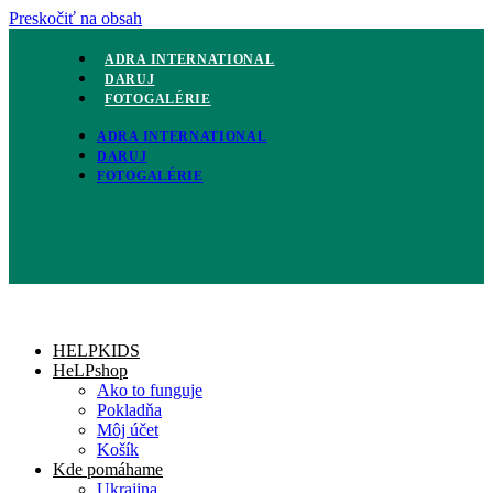
Preskočiť na obsah
ADRA INTERNATIONAL
DARUJ
FOTOGALÉRIE
ADRA INTERNATIONAL
DARUJ
FOTOGALÉRIE
HELPKIDS
HeLPshop
Ako to funguje
Pokladňa
Môj účet
Košík
Kde pomáhame
Ukrajina