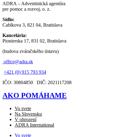
ADRA – Adventistická agentúra
pre pomoc a rozvoj, o. z.
Sídlo:
Cablkova 3, 821 04, Bratislava
Kancelária:
Pionierska 17, 831 02, Bratislava
(budova zváračského ústavu)
office@adra.sk
+421 (0) 915 793 934
IČO: 30804850 DIČ: 2021117208
AKO POMÁHAME
Vo svete
Na Slovensku
V ohrození
ADRA International
Vo svete