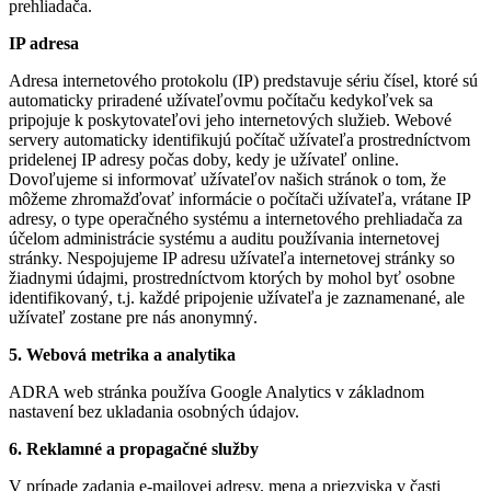
prehliadača.
IP adresa
Adresa internetového protokolu (IP) predstavuje sériu čísel, ktoré sú
automaticky priradené užívateľovmu počítaču kedykoľvek sa
pripojuje k poskytovateľovi jeho internetových služieb. Webové
servery automaticky identifikujú počítač užívateľa prostredníctvom
pridelenej IP adresy počas doby, kedy je užívateľ online.
Dovoľujeme si informovať užívateľov našich stránok o tom, že
môžeme zhromažďovať informácie o počítači užívateľa, vrátane IP
adresy, o type operačného systému a internetového prehliadača za
účelom administrácie systému a auditu používania internetovej
stránky. Nespojujeme IP adresu užívateľa internetovej stránky so
žiadnymi údajmi, prostredníctvom ktorých by mohol byť osobne
identifikovaný, t.j. každé pripojenie užívateľa je zaznamenané, ale
užívateľ zostane pre nás anonymný.
5. Webová metrika a analytika
ADRA web stránka používa Google Analytics v základnom
nastavení bez ukladania osobných údajov.
6. Reklamné a propagačné služby
V prípade zadania e-mailovej adresy, mena a priezviska v časti