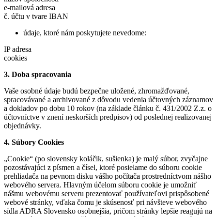
e-mailová adresa
č. účtu v tvare IBAN
údaje, ktoré nám poskytujete nevedome:
IP adresa
cookies
3. Doba spracovania
Vaše osobné údaje budú bezpečne uložené, zhromažďované,
spracovávané a archivované z dôvodu vedenia účtovných záznamov
a dokladov po dobu 10 rokov (na základe článku č. 431/2002 Z.z. o
účtovníctve v znení neskorších predpisov) od poslednej realizovanej
objednávky.
4. Súbory Cookies
„Cookie“ (po slovensky koláčik, sušienka) je malý súbor, zvyčajne
pozostávajúci z písmen a čísel, ktoré posielame do súboru cookie
prehliadača na pevnom disku vášho počítača prostredníctvom nášho
webového servera. Hlavným účelom súboru cookie je umožniť
nášmu webovému serveru prezentovať používateľovi prispôsobené
webové stránky, vďaka čomu je skúsenosť pri návšteve webového
sídla ADRA Slovensko osobnejšia, pričom stránky lepšie reagujú na