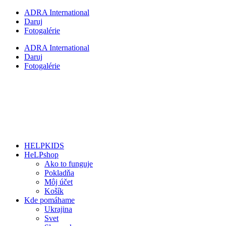
Preskočiť
ADRA International
na
Daruj
obsah
Fotogalérie
ADRA International
Daruj
Fotogalérie
HELPKIDS
HeLPshop
Ako to funguje
Pokladňa
Môj účet
Košík
Kde pomáhame
Ukrajina
Svet