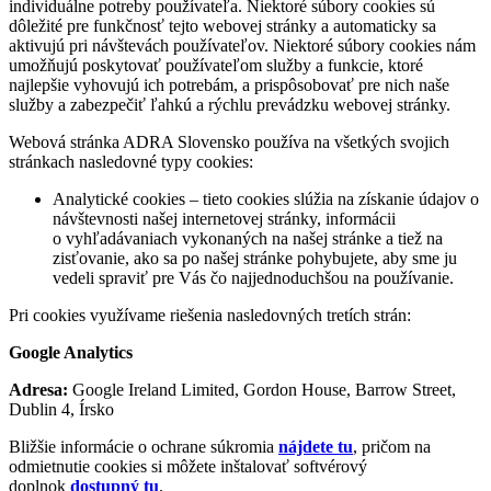
individuálne potreby používateľa. Niektoré súbory cookies sú
dôležité pre funkčnosť tejto webovej stránky a automaticky sa
aktivujú pri návštevách používateľov. Niektoré súbory cookies nám
umožňujú poskytovať používateľom služby a funkcie, ktoré
najlepšie vyhovujú ich potrebám, a prispôsobovať pre nich naše
služby a zabezpečiť ľahkú a rýchlu prevádzku webovej stránky.
Webová stránka ADRA Slovensko používa na všetkých svojich
stránkach nasledovné typy cookies:
Analytické cookies – tieto cookies slúžia na získanie údajov o
návštevnosti našej internetovej stránky, informácii
o vyhľadávaniach vykonaných na našej stránke a tiež na
zisťovanie, ako sa po našej stránke pohybujete, aby sme ju
vedeli spraviť pre Vás čo najjednoduchšou na používanie.
Pri cookies využívame riešenia nasledovných tretích strán:
Google Analytics
Adresa:
Google Ireland Limited, Gordon House, Barrow Street,
Dublin 4, Írsko
Bližšie informácie o ochrane súkromia
nájdete tu
, pričom na
odmietnutie cookies si môžete inštalovať softvérový
doplnok
dostupný tu
.