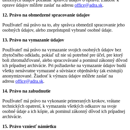
oprave údajov môžete zaslať na adresu
office@adra.sk
.
12. Právo na obmedzené spracovanie údajov
Používateľ má právo na to, aby správca obmedzil spracovanie jeho
osobných údajov, alebo zneprístupnil vybrané osobné údaje.
13. Právo na vymazanie údajov
Používateľ má právo na vymazanie svojich osobných údajov bez
zbytočného odkladu, pokiaľ už nie sú potrebné pre účel, pre ktorý
boli zhromažďované, alebo spracovávané a pominul zákonný dôvod
ich prípadnej archivácie. Pri požiadavke na vymazanie údajov budú
všetky nenávratne vymazané a súvisiace objednávky (ak existujú)
anonymizované. Žiadosť k výmazu údajov môžete zaslať na
adresu
office@adra.sk
.
14. Právo na zabudnutie
Používateľ má právo na vykonanie primeraných krokov, vrátane
technických opatrení, k vymazaniu všetkých odkazov na svoje
osobné údaje a ich kópie, ak pominul zákonný dôvod ich prípadnej
archivácie.
15. Právo vzniesť námietku