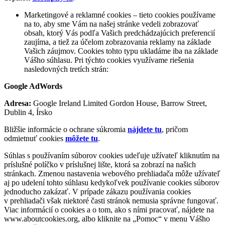
Marketingové a reklamné cookies – tieto cookies používame
na to, aby sme Vám na našej stránke vedeli zobrazovať
obsah, ktorý Vás podľa Vašich predchádzajúcich preferencií
zaujíma, a tiež za účelom zobrazovania reklamy na základe
Vašich záujmov. Cookies tohto typu ukladáme iba na základe
Vášho súhlasu. Pri týchto cookies využívame riešenia
nasledovných tretích strán:
Google AdWords
Adresa:
Google Ireland Limited Gordon House, Barrow Street,
Dublin 4, Írsko
Bližšie informácie o ochrane súkromia
nájdete tu
, pričom
odmietnuť cookies
môžete tu
.
Súhlas s používaním súborov cookies udeľuje užívateľ kliknutím na
príslušné políčko v príslušnej lište, ktorá sa zobrazí na našich
stránkach. Zmenou nastavenia webového prehliadača môže užívateľ
aj po udelení tohto súhlasu kedykoľvek používanie cookies súborov
jednoducho zakázať. V prípade zákazu používania cookies
v prehliadači však niektoré časti stránok nemusia správne fungovať.
Viac informácií o cookies a o tom, ako s ními pracovať, nájdete na
www.aboutcookies.org, albo kliknite na „Pomoc“ v menu Vášho