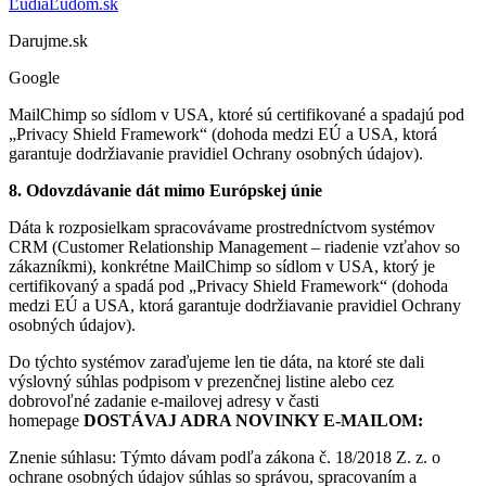
ĽudiaĽudom.sk
Darujme.sk
Google
MailChimp so sídlom v USA, ktoré sú certifikované a spadajú pod
„Privacy Shield Framework“ (dohoda medzi EÚ a USA, ktorá
garantuje dodržiavanie pravidiel Ochrany osobných údajov).
8. Odovzdávanie dát mimo Európskej únie
Dáta k rozposielkam spracovávame prostredníctvom systémov
CRM (Customer Relationship Management – riadenie vzťahov so
zákazníkmi), konkrétne MailChimp so sídlom v USA, ktorý je
certifikovaný a spadá pod „Privacy Shield Framework“ (dohoda
medzi EÚ a USA, ktorá garantuje dodržiavanie pravidiel Ochrany
osobných údajov).
Do týchto systémov zaraďujeme len tie dáta, na ktoré ste dali
výslovný súhlas podpisom v prezenčnej listine alebo cez
dobrovoľné zadanie e-mailovej adresy v časti
homepage
DOSTÁVAJ ADRA NOVINKY E-MAILOM:
Znenie súhlasu: Týmto dávam podľa zákona č. 18/2018 Z. z. o
ochrane osobných údajov súhlas so správou, spracovaním a