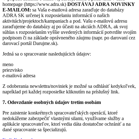
homepage (https://www.adra.sk)
DOSTÁVAJ ADRA NOVINKY
E-MAILOM:
sa Vaša e-mailová adresa zaraďuje do databázy
ADRA SK určenej k rozposielaniu informácií o našich
aktivitách/projektoch/kampaniach a pod. Vašu e-mailovú adresu
zaraďujeme do databázy aj po účasti na akciách ADRA, ak svoj
súhlas s rozposielaním vyššie uvedených informácií potvrdíte svojím
podpisom či na základe oprávneného záujmu (napr. po darovaní cez
darovací portál Darujme.sk).
Jedná sa o spracovanie nasledujúcich údajov:
meno
priezvisko
e-mailová adresa
Z odoberania newslettra/noviniek je možné sa odhlásiť kedykoľvek,
napríklad pri každej rozposielke kliknutím na príslušný link.
7. Odovzdanie osobných údajov tretím osobám
Pre zaistenie konkrétnych spracovateľských operácií, ktoré
nedokážeme zabezpečiť vlastnými silami, využívame služby a
aplikácie spracovateľov, ktorí vedia dáta dostatočne ochrániť a na
dané spracovanie sa špecializujú.