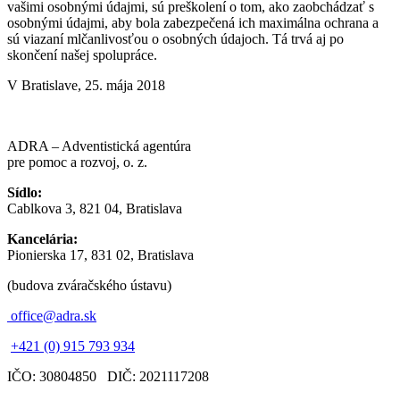
vašimi osobnými údajmi, sú preškolení o tom, ako zaobchádzať s
osobnými údajmi, aby bola zabezpečená ich maximálna ochrana a
sú viazaní mlčanlivosťou o osobných údajoch. Tá trvá aj po
skončení našej spolupráce.
V Bratislave, 25. mája 2018
ADRA – Adventistická agentúra
pre pomoc a rozvoj, o. z.
Sídlo:
Cablkova 3, 821 04, Bratislava
Kancelária:
Pionierska 17, 831 02, Bratislava
(budova zváračského ústavu)
office@adra.sk
+421 (0) 915 793 934
IČO: 30804850 DIČ: 2021117208