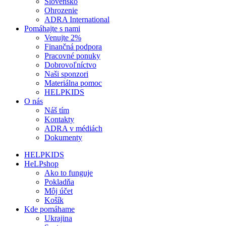
Slovensko
Ohrozenie
ADRA International
Pomáhajte s nami
Venujte 2%
Finančná podpora
Pracovné ponuky
Dobrovoľníctvo
Naši sponzori
Materiálna pomoc
HELPKIDS
O nás
Náš tím
Kontakty
ADRA v médiách
Dokumenty
HELPKIDS
HeLPshop
Ako to funguje
Pokladňa
Môj účet
Košík
Kde pomáhame
Ukrajina