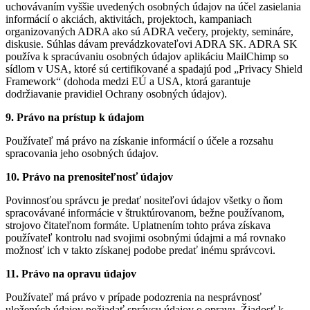
uchovávaním vyššie uvedených osobných údajov na účel zasielania
informácií o akciách, aktivitách, projektoch, kampaniach
organizovaných ADRA ako sú ADRA večery, projekty, semináre,
diskusie. Súhlas dávam prevádzkovateľovi ADRA SK. ADRA SK
používa k spracúvaniu osobných údajov aplikáciu MailChimp so
sídlom v USA, ktoré sú certifikované a spadajú pod „Privacy Shield
Framework“ (dohoda medzi EÚ a USA, ktorá garantuje
dodržiavanie pravidiel Ochrany osobných údajov).
9. Právo na prístup k údajom
Používateľ má právo na získanie informácií o účele a rozsahu
spracovania jeho osobných údajov.
10. Právo na prenositeľnosť údajov
Povinnosťou správcu je predať nositeľovi údajov všetky o ňom
spracovávané informácie v štruktúrovanom, bežne používanom,
strojovo čitateľnom formáte. Uplatnením tohto práva získava
používateľ kontrolu nad svojimi osobnými údajmi a má rovnako
možnosť ich v takto získanej podobe predať inému správcovi.
11. Právo na opravu údajov
Používateľ má právo v prípade podozrenia na nesprávnosť
uložených údajov požiadať správcu údajov o opravu. Žiadosť k