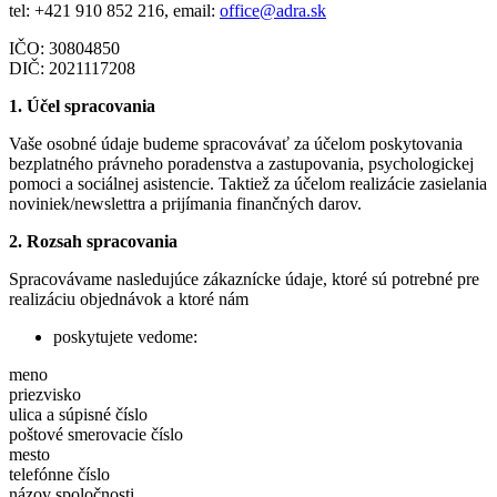
tel: +421 910 852 216, email:
office@adra.sk
IČO: 30804850
DIČ: 2021117208
1. Účel spracovania
Vaše osobné údaje budeme spracovávať za účelom poskytovania
bezplatného právneho poradenstva a zastupovania, psychologickej
pomoci a sociálnej asistencie. Taktiež za účelom realizácie zasielania
noviniek/newslettra a prijímania finančných darov.
2. Rozsah spracovania
Spracovávame nasledujúce zákaznícke údaje, ktoré sú potrebné pre
realizáciu objednávok a ktoré nám
poskytujete vedome:
meno
priezvisko
ulica a súpisné číslo
poštové smerovacie číslo
mesto
telefónne číslo
názov spoločnosti