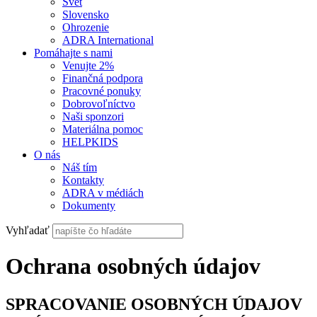
Svet
Slovensko
Ohrozenie
ADRA International
Pomáhajte s nami
Venujte 2%
Finančná podpora
Pracovné ponuky
Dobrovoľníctvo
Naši sponzori
Materiálna pomoc
HELPKIDS
O nás
Náš tím
Kontakty
ADRA v médiách
Dokumenty
Vyhľadať
Ochrana osobných údajov
SPRACOVANIE OSOBNÝCH ÚDAJOV