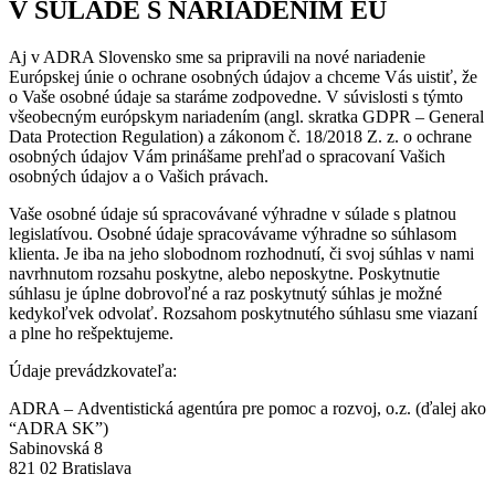
V SÚLADE S NARIADENÍM EÚ
Aj v ADRA Slovensko sme sa pripravili na nové nariadenie
Európskej únie o ochrane osobných údajov a chceme Vás uistiť, že
o Vaše osobné údaje sa staráme zodpovedne. V súvislosti s týmto
všeobecným európskym nariadením (angl. skratka GDPR – General
Data Protection Regulation) a zákonom č. 18/2018 Z. z. o ochrane
osobných údajov Vám prinášame prehľad o spracovaní Vašich
osobných údajov a o Vašich právach.
Vaše osobné údaje sú spracovávané výhradne v súlade s platnou
legislatívou. Osobné údaje spracovávame výhradne so súhlasom
klienta. Je iba na jeho slobodnom rozhodnutí, či svoj súhlas v nami
navrhnutom rozsahu poskytne, alebo neposkytne. Poskytnutie
súhlasu je úplne dobrovoľné a raz poskytnutý súhlas je možné
kedykoľvek odvolať. Rozsahom poskytnutého súhlasu sme viazaní
a plne ho rešpektujeme.
Údaje prevádzkovateľa:
ADRA – Adventistická agentúra pre pomoc a rozvoj, o.z. (ďalej ako
“ADRA SK”)
Sabinovská 8
821 02 Bratislava