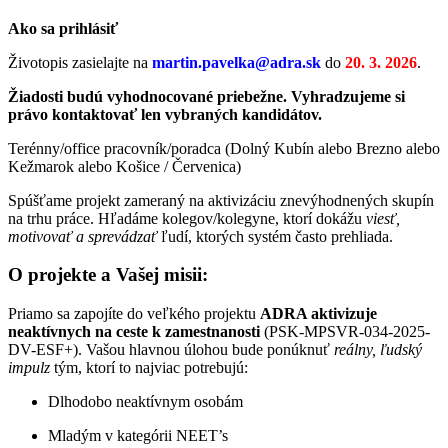
Ako sa prihlásiť
Životopis zasielajte na
martin.pavelka@adra.sk
do
20
. 3. 2026
.
Žiadosti budú vyhodnocované priebežne. Vyhradzujeme si
právo kontaktovať len vybraných kandidátov.
Terénny/office pracovník/poradca (Dolný Kubín alebo Brezno alebo
Kežmarok alebo Košice / Červenica)
Spúšťame projekt zameraný na aktivizáciu znevýhodnených skupín
na trhu práce. Hľadáme kolegov/kolegyne, ktorí dokážu
viesť,
motivovať a sprevádzať
ľudí, ktorých systém často prehliada.
O projekte a Vašej misii:
Priamo sa zapojíte do veľkého projektu
ADRA aktivizuje
neaktívnych na ceste k zamestnanosti
(PSK-MPSVR-034-2025-
DV-ESF+). Vašou hlavnou úlohou bude ponúknuť
reálny, ľudský
impulz
tým, ktorí to najviac potrebujú:
Dlhodobo neaktívnym osobám
Mladým v kategórii NEET’s