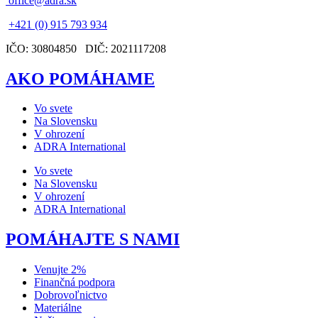
office@adra.sk
+421 (0) 915 793 934
IČO: 30804850 DIČ: 2021117208
AKO POMÁHAME
Vo svete
Na Slovensku
V ohrození
ADRA International
Vo svete
Na Slovensku
V ohrození
ADRA International
POMÁHAJTE S NAMI
Venujte 2%
Finančná podpora
Dobrovoľnictvo
Materiálne