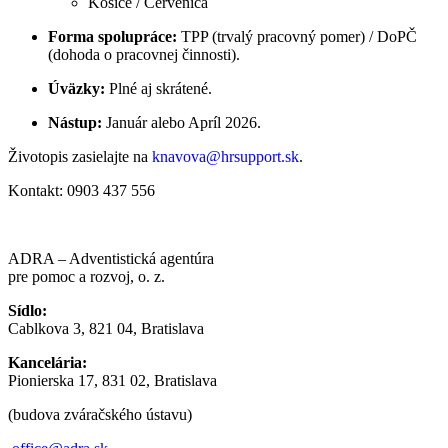
Košice / Červenica
Forma spolupráce:
TPP (trvalý pracovný pomer) / DoPČ
(dohoda o pracovnej činnosti).
Úväzky:
Plné aj skrátené.
Nástup:
Január alebo Apríl 2026.
Životopis zasielajte na
knavova@hrsupport.sk
.
Kontakt: 0903 437 556
ADRA – Adventistická agentúra
pre pomoc a rozvoj, o. z.
Sídlo:
Cablkova 3, 821 04, Bratislava
Kancelária:
Pionierska 17, 831 02, Bratislava
(budova zváračského ústavu)