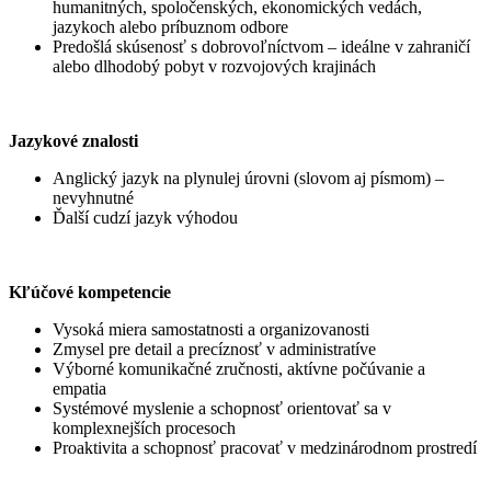
humanitných, spoločenských, ekonomických vedách,
jazykoch alebo príbuznom odbore
Predošlá skúsenosť s dobrovoľníctvom – ideálne v zahraničí
alebo dlhodobý pobyt v rozvojových krajinách
Jazykové znalosti
Anglický jazyk na plynulej úrovni (slovom aj písmom) –
nevyhnutné
Ďalší cudzí jazyk výhodou
Kľúčové kompetencie
Vysoká miera samostatnosti a organizovanosti
Zmysel pre detail a precíznosť v administratíve
Výborné komunikačné zručnosti, aktívne počúvanie a
empatia
Systémové myslenie a schopnosť orientovať sa v
komplexnejších procesoch
Proaktivita a schopnosť pracovať v medzinárodnom prostredí