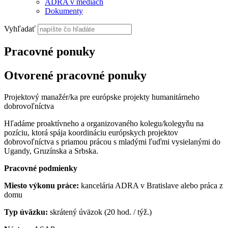
ADRA v médiách
Dokumenty
Vyhľadať
Pracovné ponuky
Otvorené pracovné ponuky
Projektový manažér/ka pre európske projekty humanitárneho
dobrovoľníctva
Hľadáme proaktívneho a organizovaného kolegu/kolegyňu na
pozíciu, ktorá spája koordináciu európskych projektov
dobrovoľníctva s priamou prácou s mladými ľuďmi vysielanými do
Ugandy, Gruzínska a Srbska.
Pracovné podmienky
Miesto výkonu práce:
kancelária ADRA v Bratislave alebo práca z
domu
Typ úväzku:
skrátený úväzok (20 hod. / týž.)