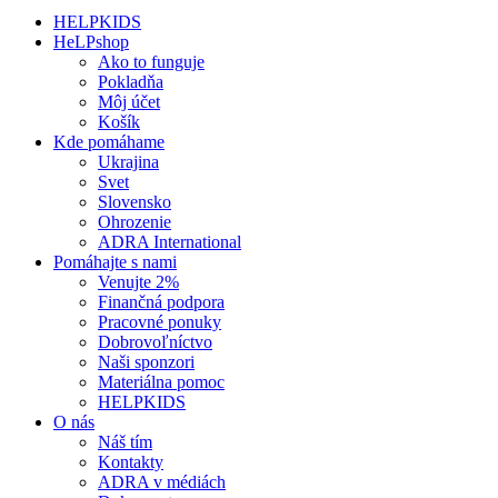
HELPKIDS
HeLPshop
Ako to funguje
Pokladňa
Môj účet
Košík
Kde pomáhame
Ukrajina
Svet
Slovensko
Ohrozenie
ADRA International
Pomáhajte s nami
Venujte 2%
Finančná podpora
Pracovné ponuky
Dobrovoľníctvo
Naši sponzori
Materiálna pomoc
HELPKIDS
O nás
Náš tím
Kontakty
ADRA v médiách