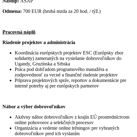
Nástup:
ASAP
Odmena:
700 EUR (hrubá mzda za 20 hod. / týž.)
Pracovná náplň
Riadenie projektov a administrácia
Koordinácia európskych projektov ESC (Európsky zbor
solidarity) zameraných na vysielanie dobrovoľníkov do
Ugandy, Gruzínska a Srbska
Práca pod dohľadom programového manažéra a
zodpovednosť za vecné a finančné riadenie projektov
Príprava projektových správ, reportov a dokumentácie pre
interné potreby aj pre európskych partnerov
Nábor a výber dobrovoľníkov
Aktívny nábor dobrovoľníkov z krajín EÚ prostredníctvom
online pohovorov a selekčných procesov
Organizácia a vedenie online tréningov pre vybraných
dobrovoľníkov pred ich vyslaním