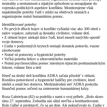
neutrality a nestrannosti a nijakým spôsobom sa nezapájame do
vojensko-politických aspektov konfliktu. Monitorujeme však
najakútnejšie potreby ľudí v núdzi na obidvoch stranách a
organizujeme nutnú humanitárnu pomoc.
Identifikované potreby:
• Po prvých dňoch bojov si konflikt vyžiadal viac ako 300 obetí z
radov vojakov, zahynuli aj desiatky civilistov, vrátane detí.
• Z oblasti bojov utekajú tisíce ľudí, ktorí museli narýchlo opustiť
svoje domovy.
• Ľudia v podzemných krytoch nemajú dostatok potravín, viazne
zásobovanie
• Nutné sú potraviny a hygienické potreby
• Veľká potreba liekov a zdravotníckeho materiálu
• Nutná psychosociálna pomoc miestnym trpiacim posttraumatickým
šokom, vrátane žien a detí
Hneď na druhý deň konfliktu ADRA začala pôsobiť v oblasti.
Rozdáva potravinové a hygienické balíčky pre civilistov, ktorí
utiekli a ostali bez domova. Medzinárodná sieť ADRA poskytla
finančnú pomoc určenú na zmiernenie humanitárnej krízy.
Roza Gabrielyan (82) sa podelila s nami o svoj príbeh: „Bolo skoro
ráno 27. septembra. Zobudila nás silná streľba a bombardovanie.
Bolo ťažké si predstaviť, čo sa asi deje. Ale pokračovalo to. Ľudia v