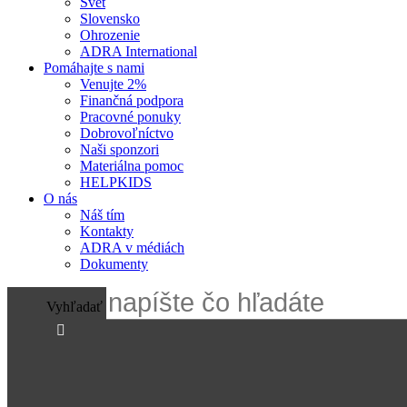
Svet
Slovensko
Ohrozenie
ADRA International
Pomáhajte s nami
Venujte 2%
Finančná podpora
Pracovné ponuky
Dobrovoľníctvo
Naši sponzori
Materiálna pomoc
HELPKIDS
O nás
Náš tím
Kontakty
ADRA v médiách
Dokumenty
Vyhľadať