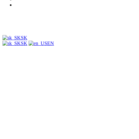
Podnety a odozvy
SK
SK
EN