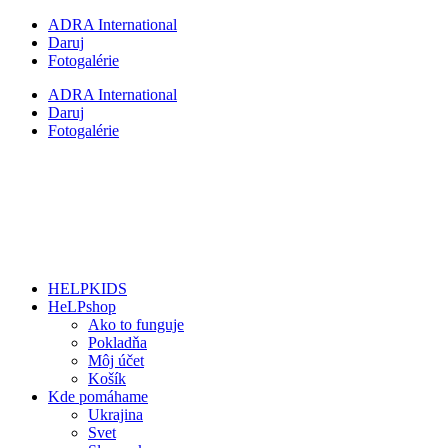
Preskočiť
ADRA International
na
Daruj
obsah
Fotogalérie
ADRA International
Daruj
Fotogalérie
HELPKIDS
HeLPshop
Ako to funguje
Pokladňa
Môj účet
Košík
Kde pomáhame
Ukrajina
Svet