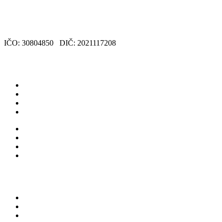
office@adra.sk
+421 (0) 915 793 934
IČO: 30804850 DIČ: 2021117208
AKO POMÁHAME
Vo svete
Na Slovensku
V ohrození
ADRA International
Vo svete
Na Slovensku
V ohrození
ADRA International
POMÁHAJTE S NAMI
Venujte 2%
Finančná podpora
Dobrovoľnictvo