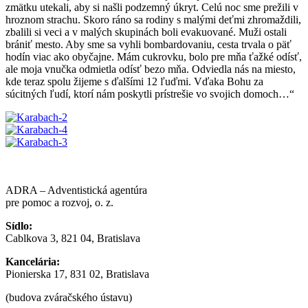
zmätku utekali, aby si našli podzemný úkryt. Celú noc sme prežili v
hroznom strachu. Skoro ráno sa rodiny s malými deťmi zhromaždili,
zbalili si veci a v malých skupinách boli evakuované. Muži ostali
brániť mesto. Aby sme sa vyhli bombardovaniu, cesta trvala o päť
hodín viac ako obyčajne. Mám cukrovku, bolo pre mňa ťažké odísť,
ale moja vnučka odmietla odísť bezo mňa. Odviedla nás na miesto,
kde teraz spolu žijeme s ďalšími 12 ľuďmi. Vďaka Bohu za
súcitných ľudí, ktorí nám poskytli prístrešie vo svojich domoch…“
ADRA – Adventistická agentúra
pre pomoc a rozvoj, o. z.
Sídlo:
Cablkova 3, 821 04, Bratislava
Kancelária:
Pionierska 17, 831 02, Bratislava
(budova zváračského ústavu)