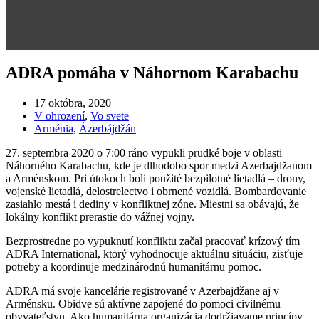
ADRA pomáha v Náhornom Karabachu
17 októbra, 2020
V ohrození
,
Vo svete
Arménia
,
Ázerbájdžán
27. septembra 2020 o 7:00 ráno vypukli prudké boje v oblasti
Náhorného Karabachu, kde je dlhodobo spor medzi Azerbajdžanom
a Arménskom. Pri útokoch boli použité bezpilotné lietadlá – drony,
vojenské lietadlá, delostrelectvo i obrnené vozidlá. Bombardovanie
zasiahlo mestá i dediny v konfliktnej zóne. Miestni sa obávajú, že
lokálny konflikt prerastie do vážnej vojny.
Bezprostredne po vypuknutí konfliktu začal pracovať krízový tím
ADRA International, ktorý vyhodnocuje aktuálnu situáciu, zisťuje
potreby a koordinuje medzinárodnú humanitárnu pomoc.
ADRA má svoje kancelárie registrované v Azerbajdžane aj v
Arménsku. Obidve sú aktívne zapojené do pomoci civilnému
obyvateľstvu. Ako humanitárna organizácia dodržiavame princípy