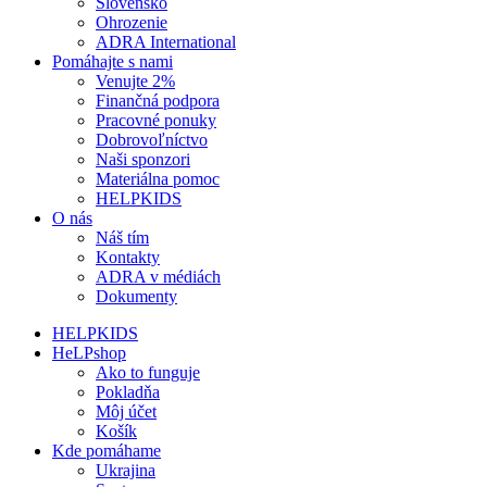
Slovensko
Ohrozenie
ADRA International
Pomáhajte s nami
Venujte 2%
Finančná podpora
Pracovné ponuky
Dobrovoľníctvo
Naši sponzori
Materiálna pomoc
HELPKIDS
O nás
Náš tím
Kontakty
ADRA v médiách
Dokumenty
HELPKIDS
HeLPshop
Ako to funguje
Pokladňa
Môj účet
Košík
Kde pomáhame
Ukrajina