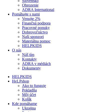
Slovensko
Ohrozenie
ADRA International
Pomáhajte s nami
Venujte 2%
Finančná podpora
Pracovné ponuky
Dobrovoľníctvo
Naši sponzori
Materiálna pomoc
HELPKIDS
O nás
Náš tím
Kontakty
ADRA v médiách
Dokumenty
HELPKIDS
HeLPshop
Ako to funguje
Pokladňa
Môj účet
Košík
Kde pomáhame
Ukrajina