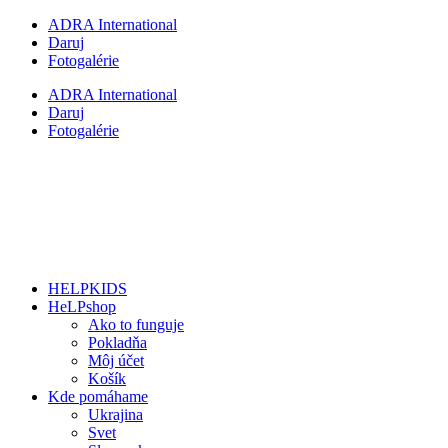
Preskočiť
ADRA International
na
Daruj
obsah
Fotogalérie
ADRA International
Daruj
Fotogalérie
HELPKIDS
HeLPshop
Ako to funguje
Pokladňa
Môj účet
Košík
Kde pomáhame
Ukrajina
Svet