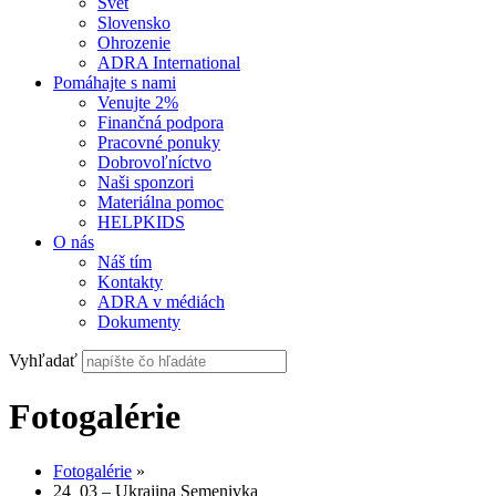
Svet
Slovensko
Ohrozenie
ADRA International
Pomáhajte s nami
Venujte 2%
Finančná podpora
Pracovné ponuky
Dobrovoľníctvo
Naši sponzori
Materiálna pomoc
HELPKIDS
O nás
Náš tím
Kontakty
ADRA v médiách
Dokumenty
Vyhľadať
Fotogalérie
Fotogalérie
»
24_03 – Ukrajina Semenivka