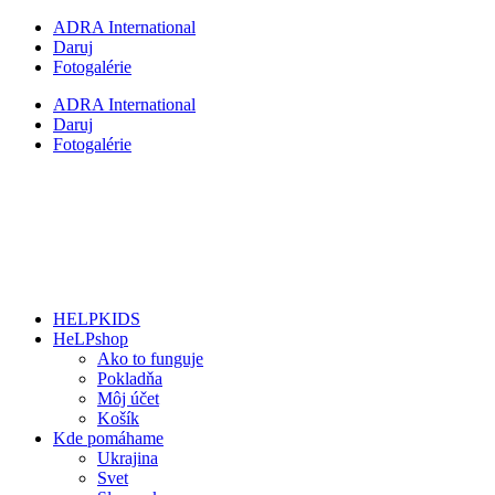
Preskočiť
ADRA International
na
Daruj
obsah
Fotogalérie
ADRA International
Daruj
Fotogalérie
HELPKIDS
HeLPshop
Ako to funguje
Pokladňa
Môj účet
Košík
Kde pomáhame
Ukrajina
Svet