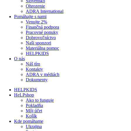
Slovensko
Ohrozenie
ADRA International
Pomáhajte s nami
Venujte 2%
Finančná podpora
Pracovné ponuky
Dobrovoľníctvo
Naši sponzori
Materiálna pomoc
HELPKIDS
O nás
Náš tím
Kontakty
ADRA v médiách
Dokumenty
HELPKIDS
HeLPshop
Ako to funguje
Pokladňa
Môj účet
Košík
Kde pomáhame
Ukrajina