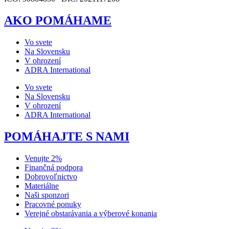
AKO POMÁHAME
Vo svete
Na Slovensku
V ohrození
ADRA International
Vo svete
Na Slovensku
V ohrození
ADRA International
POMÁHAJTE S NAMI
Venujte 2%
Finančná podpora
Dobrovoľnictvo
Materiálne
Naši sponzori
Pracovné ponuky
Verejné obstarávania a výberové konania