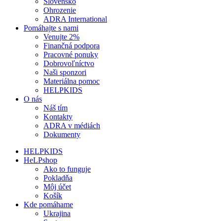
Slovensko
Ohrozenie
ADRA International
Pomáhajte s nami
Venujte 2%
Finančná podpora
Pracovné ponuky
Dobrovoľníctvo
Naši sponzori
Materiálna pomoc
HELPKIDS
O nás
Náš tím
Kontakty
ADRA v médiách
Dokumenty
HELPKIDS
HeLPshop
Ako to funguje
Pokladňa
Môj účet
Košík
Kde pomáhame
Ukrajina