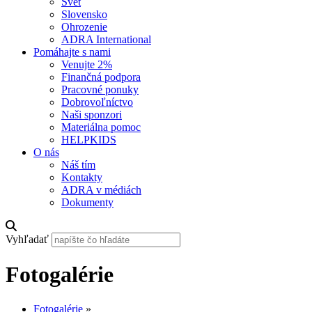
Svet
Slovensko
Ohrozenie
ADRA International
Pomáhajte s nami
Venujte 2%
Finančná podpora
Pracovné ponuky
Dobrovoľníctvo
Naši sponzori
Materiálna pomoc
HELPKIDS
O nás
Náš tím
Kontakty
ADRA v médiách
Dokumenty
Vyhľadať
Fotogalérie
Fotogalérie
»