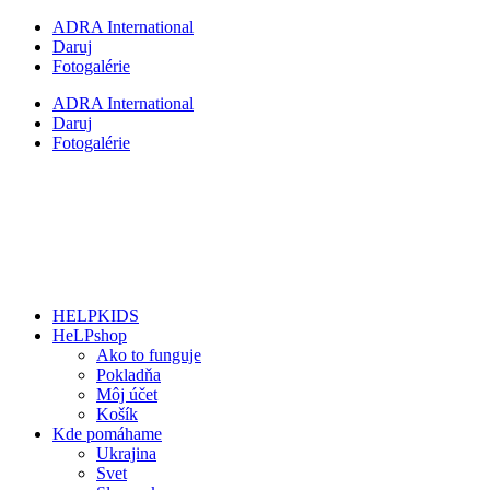
Preskočiť
ADRA International
na
Daruj
obsah
Fotogalérie
ADRA International
Daruj
Fotogalérie
HELPKIDS
HeLPshop
Ako to funguje
Pokladňa
Môj účet
Košík
Kde pomáhame
Ukrajina
Svet