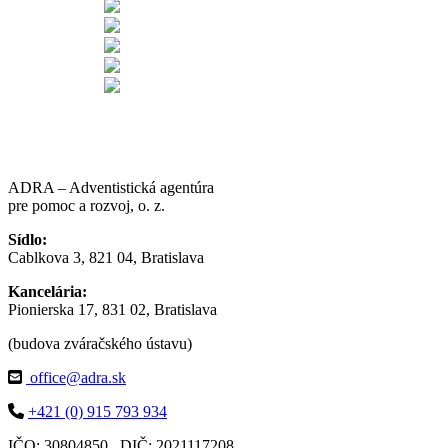
ADRA – Adventistická agentúra
pre pomoc a rozvoj, o. z.
Sídlo:
Cablkova 3, 821 04, Bratislava
Kancelária:
Pionierska 17, 831 02, Bratislava
(budova zváračského ústavu)
office@adra.sk
+421 (0) 915 793 934
IČO: 30804850 DIČ: 2021117208