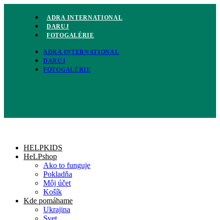
Preskočiť
na
ADRA INTERNATIONAL
obsah
DARUJ
FOTOGALÉRIE
ADRA INTERNATIONAL
DARUJ
FOTOGALÉRIE
HELPKIDS
HeLPshop
Ako to funguje
Pokladňa
Môj účet
Košík
Kde pomáhame
Ukrajina
Svet