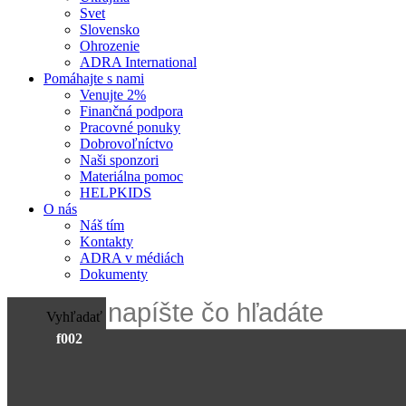
Svet
Slovensko
Ohrozenie
ADRA International
Pomáhajte s nami
Venujte 2%
Finančná podpora
Pracovné ponuky
Dobrovoľníctvo
Naši sponzori
Materiálna pomoc
HELPKIDS
O nás
Náš tím
Kontakty
ADRA v médiách
Dokumenty
Vyhľadať