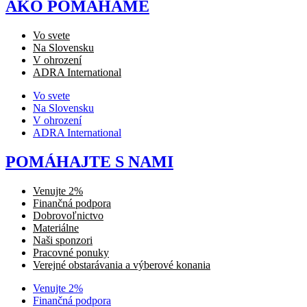
AKO POMÁHAME
Vo svete
Na Slovensku
V ohrození
ADRA International
Vo svete
Na Slovensku
V ohrození
ADRA International
POMÁHAJTE S NAMI
Venujte 2%
Finančná podpora
Dobrovoľnictvo
Materiálne
Naši sponzori
Pracovné ponuky
Verejné obstarávania a výberové konania
Venujte 2%
Finančná podpora