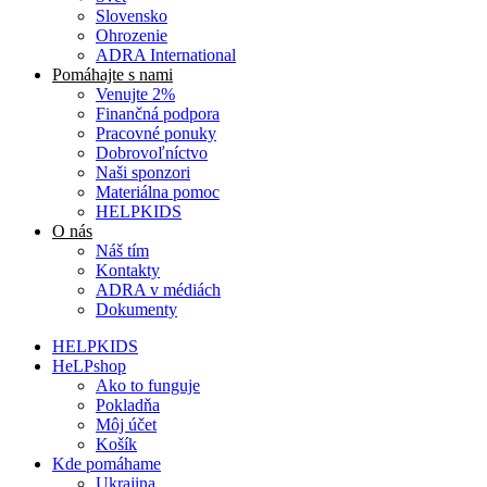
Slovensko
Ohrozenie
ADRA International
Pomáhajte s nami
Venujte 2%
Finančná podpora
Pracovné ponuky
Dobrovoľníctvo
Naši sponzori
Materiálna pomoc
HELPKIDS
O nás
Náš tím
Kontakty
ADRA v médiách
Dokumenty
HELPKIDS
HeLPshop
Ako to funguje
Pokladňa
Môj účet
Košík
Kde pomáhame
Ukrajina