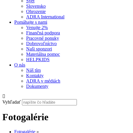
Svet
Slovensko
Ohrozenie
ADRA International
Pomáhajte s nami
Venujte 2%
Finančná podpora
Pracovné ponuky
Dobrovoľníctvo
Naši sponzori
Materiálna pomoc
HELPKIDS
O nás
Náš tím
Kontakty
ADRA v médiách
Dokumenty
Vyhľadať
Fotogalérie
Fotogalérie
»