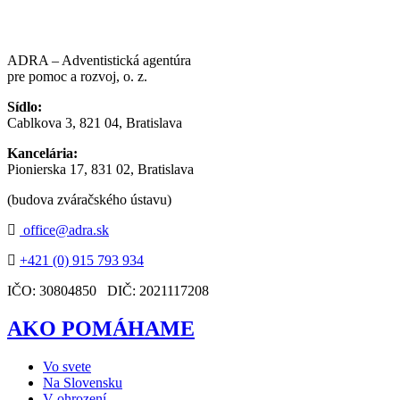
ADRA – Adventistická agentúra
pre pomoc a rozvoj, o. z.
Sídlo:
Cablkova 3, 821 04, Bratislava
Kancelária:
Pionierska 17, 831 02, Bratislava
(budova zváračského ústavu)
office@adra.sk
+421 (0) 915 793 934
IČO: 30804850 DIČ: 2021117208
AKO POMÁHAME
Vo svete
Na Slovensku
V ohrození