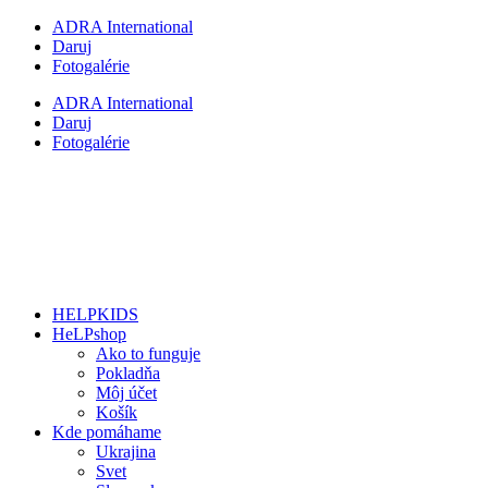
Preskočiť
ADRA International
na
Daruj
obsah
Fotogalérie
ADRA International
Daruj
Fotogalérie
HELPKIDS
HeLPshop
Ako to funguje
Pokladňa
Môj účet
Košík
Kde pomáhame
Ukrajina
Svet