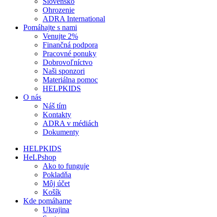
Slovensko
Ohrozenie
ADRA International
Pomáhajte s nami
Venujte 2%
Finančná podpora
Pracovné ponuky
Dobrovoľníctvo
Naši sponzori
Materiálna pomoc
HELPKIDS
O nás
Náš tím
Kontakty
ADRA v médiách
Dokumenty
HELPKIDS
HeLPshop
Ako to funguje
Pokladňa
Môj účet
Košík
Kde pomáhame
Ukrajina