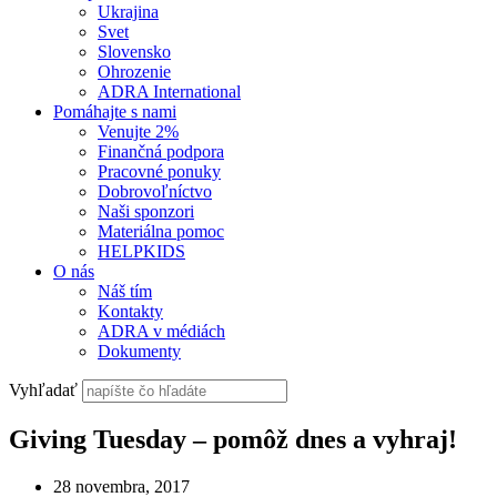
Ukrajina
Svet
Slovensko
Ohrozenie
ADRA International
Pomáhajte s nami
Venujte 2%
Finančná podpora
Pracovné ponuky
Dobrovoľníctvo
Naši sponzori
Materiálna pomoc
HELPKIDS
O nás
Náš tím
Kontakty
ADRA v médiách
Dokumenty
Vyhľadať
Giving Tuesday – pomôž dnes a vyhraj!
28 novembra, 2017