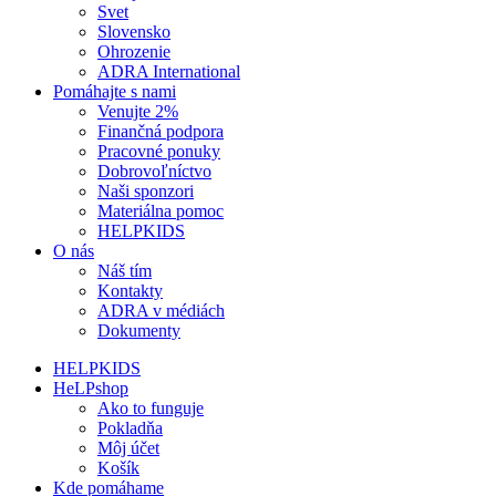
Svet
Slovensko
Ohrozenie
ADRA International
Pomáhajte s nami
Venujte 2%
Finančná podpora
Pracovné ponuky
Dobrovoľníctvo
Naši sponzori
Materiálna pomoc
HELPKIDS
O nás
Náš tím
Kontakty
ADRA v médiách
Dokumenty
HELPKIDS
HeLPshop
Ako to funguje
Pokladňa
Môj účet
Košík
Kde pomáhame