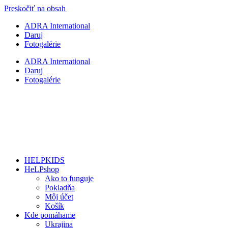
Preskočiť na obsah
ADRA International
Daruj
Fotogalérie
ADRA International
Daruj
Fotogalérie
HELPKIDS
HeLPshop
Ako to funguje
Pokladňa
Môj účet
Košík
Kde pomáhame
Ukrajina