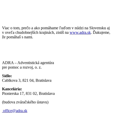
Viac o tom, prečo a ako pomáhame ľuďom v núdzi na Slovensku aj
v oveľa chudobnejších krajinách, zistíš na
www.adra.sk
. Ďakujeme,
že pomáhaš s nami.
ADRA – Adventistická agentúra
pre pomoc a rozvoj, o. z.
Sídlo:
Cablkova 3, 821 04, Bratislava
Kancelária:
Pionierska 17, 831 02, Bratislava
(budova zváračského ústavu)
office@adra.sk