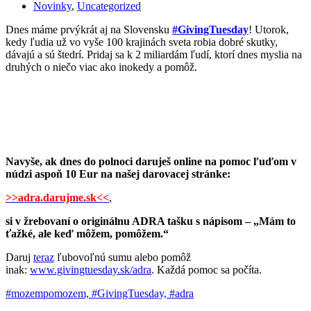
Novinky
,
Uncategorized
Dnes máme prvýkrát aj na Slovensku
#
GivingTuesday
! Utorok,
kedy ľudia už vo vyše 100 krajinách sveta robia dobré skutky,
dávajú a sú štedrí. Pridaj sa k 2 miliardám ľudí, ktorí dnes myslia na
druhých o niečo viac ako inokedy a pomôž.
Navyše, ak dnes do polnoci daruješ online na pomoc ľuďom v
núdzi aspoň 10 Eur na našej darovacej stránke:
>>adra.darujme.sk<<
,
si v žrebovaní o originálnu ADRA tašku s nápisom – „Mám to
ťažké, ale keď môžem, pomôžem.“
Daruj
teraz
ľubovoľnú sumu alebo pomôž
inak:
www.givingtuesday.sk/adra
. Každá pomoc sa počíta.
#
mozempomozem, #GivingTuesday, #adra