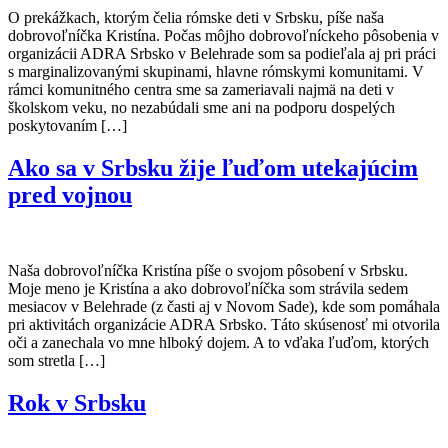
O prekážkach, ktorým čelia rómske deti v Srbsku, píše naša
dobrovoľníčka Kristína. Počas môjho dobrovoľníckeho pôsobenia v
organizácii ADRA Srbsko v Belehrade som sa podieľala aj pri práci
s marginalizovanými skupinami, hlavne rómskymi komunitami. V
rámci komunitného centra sme sa zameriavali najmä na deti v
školskom veku, no nezabúdali sme ani na podporu dospelých
poskytovaním […]
Ako sa v Srbsku žije ľuďom utekajúcim
pred vojnou
Naša dobrovoľníčka Kristína píše o svojom pôsobení v Srbsku.
Moje meno je Kristína a ako dobrovoľníčka som strávila sedem
mesiacov v Belehrade (z časti aj v Novom Sade), kde som pomáhala
pri aktivitách organizácie ADRA Srbsko. Táto skúsenosť mi otvorila
oči a zanechala vo mne hlboký dojem. A to vďaka ľuďom, ktorých
som stretla […]
Rok v Srbsku