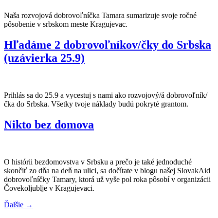
Naša rozvojová dobrovoľníčka Tamara sumarizuje svoje ročné
pôsobenie v srbskom meste Kragujevac.
Hľadáme 2 dobrovoľníkov/čky do Srbska
(uzávierka 25.9)
Prihlás sa do 25.9 a vycestuj s nami ako rozvojový/á dobrovoľník/
čka do Srbska. Všetky tvoje náklady budú pokryté grantom.
Nikto bez domova
O histórii bezdomovstva v Srbsku a prečo je také jednoduché
skončiť zo dňa na deň na ulici, sa dočítate v blogu našej SlovakAid
dobrovoľníčky Tamary, ktorá už vyše pol roka pôsobí v organizácii
Čovekoljublje v Kragujevaci.
Ďalšie
→