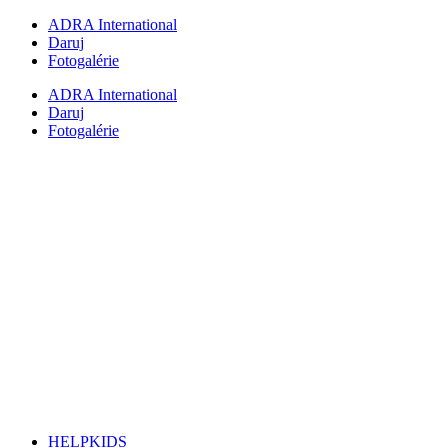
Preskočiť
ADRA International
na
Daruj
obsah
Fotogalérie
ADRA International
Daruj
Fotogalérie
HELPKIDS