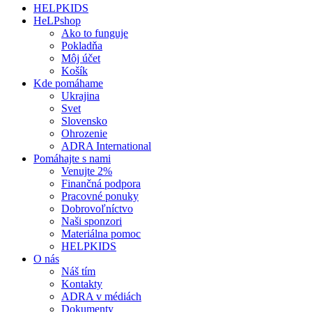
HELPKIDS
HeLPshop
Ako to funguje
Pokladňa
Môj účet
Košík
Kde pomáhame
Ukrajina
Svet
Slovensko
Ohrozenie
ADRA International
Pomáhajte s nami
Venujte 2%
Finančná podpora
Pracovné ponuky
Dobrovoľníctvo
Naši sponzori
Materiálna pomoc
HELPKIDS
O nás
Náš tím
Kontakty
ADRA v médiách
Dokumenty