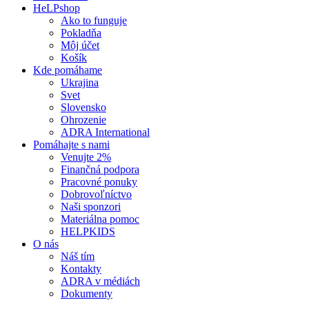
HeLPshop
Ako to funguje
Pokladňa
Môj účet
Košík
Kde pomáhame
Ukrajina
Svet
Slovensko
Ohrozenie
ADRA International
Pomáhajte s nami
Venujte 2%
Finančná podpora
Pracovné ponuky
Dobrovoľníctvo
Naši sponzori
Materiálna pomoc
HELPKIDS
O nás
Náš tím
Kontakty
ADRA v médiách
Dokumenty