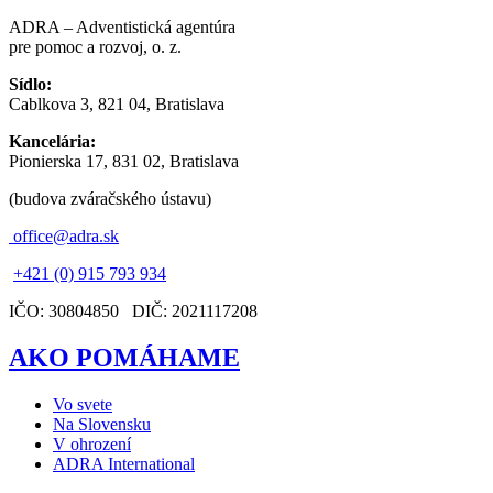
ADRA – Adventistická agentúra
pre pomoc a rozvoj, o. z.
Sídlo:
Cablkova 3, 821 04, Bratislava
Kancelária:
Pionierska 17, 831 02, Bratislava
(budova zváračského ústavu)
office@adra.sk
+421 (0) 915 793 934
IČO: 30804850 DIČ: 2021117208
AKO POMÁHAME
Vo svete
Na Slovensku
V ohrození
ADRA International