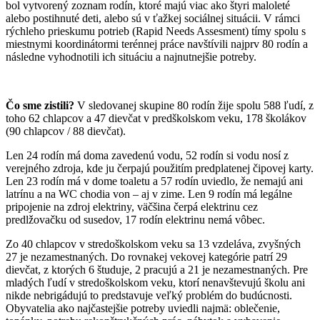
bol vytvorený zoznam rodín, ktoré majú viac ako štyri maloleté
alebo postihnuté deti, alebo sú v ťažkej sociálnej situácii. V rámci
rýchleho prieskumu potrieb
(Rapid Needs Assesment)
tímy spolu s
miestnymi koordinátormi terénnej práce navštívili najprv 80 rodín a
následne vyhodnotili ich situáciu a najnutnejšie potreby.
Čo sme zistili?
V sledovanej skupine 80 rodín žije spolu 588 ľudí, z
toho 62 chlapcov a 47 dievčat v predškolskom veku, 178 školákov
(90 chlapcov / 88 dievčat).
Len 24 rodín má doma zavedenú vodu, 52 rodín si vodu nosí z
verejného zdroja, kde ju čerpajú použitím predplatenej čipovej karty.
Len 23 rodín má v dome toaletu a 57 rodín uviedlo, že nemajú ani
latrínu a na WC chodia von – aj v zime. Len 9 rodín má legálne
pripojenie na zdroj elektriny, väčšina čerpá elektrinu cez
predlžovačku od susedov, 17 rodín elektrinu nemá vôbec.
Zo 40 chlapcov v stredoškolskom veku sa 13 vzdeláva, zvyšných
27 je nezamestnaných. Do rovnakej vekovej kategórie patrí 29
dievčat, z ktorých 6 študuje, 2 pracujú a 21 je nezamestnaných. Pre
mladých ľudí v stredoškolskom veku, ktorí nenavštevujú školu ani
nikde nebrigádujú to predstavuje veľký problém do budúcnosti.
Obyvatelia ako najčastejšie potreby uviedli najmä: oblečenie,