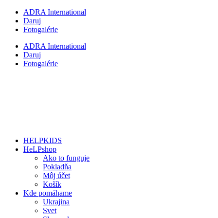
Preskočiť
ADRA International
na
Daruj
obsah
Fotogalérie
ADRA International
Daruj
Fotogalérie
HELPKIDS
HeLPshop
Ako to funguje
Pokladňa
Môj účet
Košík
Kde pomáhame
Ukrajina
Svet