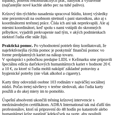
topánky, potrebu rekonštrukčných prác, nábytok a vybavenie
(najčastejšie nové kachle alebo pec na tuhé palivo).
Krízový tím rýchleho nasadenia spracoval štúdiu, ktorej výsledky
sme prezentovali na osobnom stretnutí s pani starostkou, ako aj s
koordinátormi terénnej práce. Čísla ich ani tak neprekvapili. Ale aj
miestni koordinátori, keď spolu s nami vstúpili do skromných
príbytkov, vyjadrili prekvapenie nad tým, v akých podmienkach
niektorí ľudia ešte stále žijú.
Praktická pomoc.
Po vyhodnotení potrieb tímy konštatovali, že
najefektívnejšia rýchla pomoc je poskytnúť finančnú pomoc vo
forme predplatených kariet na nákup tovaru.
V spolupráci s pobočkou predajne LIDL v Kežmarku sme pripravili
špeciálnu edíciu darčekových humanitárnych kariet v hodnote 20 €
a 10 €, za ktoré si ľudia mohli nakúpiť základné potraviny a
hygienické potreby (nie však alkohol a cigarety).
Karty tímy odovzdali osobne 103 rodinám v najväčšej sociálnej
núdzi. Počas tretej návštevy v teréne sledovali, ako ľudia karty
použili a do akej miery im to pomohlo.
Úspešní absolventi ukončili tréning krízovej intervencie s
medzinárodným certifikátom. ADRA International tak má ďalší tím
profesionálov, ktorí sú pripravení do 48 hodín po katastrofe alebo
humanitárnej kríze nastúpiť kdekoľvek na svete, aby posilnili