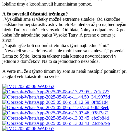
lokálne tímy a koordinovali humanitárnu pomoc.
A čo povedali účastníci tréningu?
„Vyskúšali sme si všetky možné extrémne situácie. Od skutočne
nadštandardnej starostlivosti v hoteli Bachledka až po najbiednejšiu
biedu ľudí v chatrčiach v osade. Od blata, špiny a odpadkov až po
krásu hôr národného parku Vysoké Tatry. A presne o tomto je
život.“
„Najsilnejšie boli osobné stretnutia s tými najbiednejšími.“
„Nevedeli sme sa dohovoriť, ale mohli sme sa usmievať,“ povedala
Lama zo Sýrie, ktorá sa takmer stala krstnou novorodencovi v
jednom z domčekov. Na to sa jednoducho nezabúda.
A verte mi, že s týmto tímom by som sa nebál nastúpiť pomáhať pri
akejkoľvek katastrofe na svete.