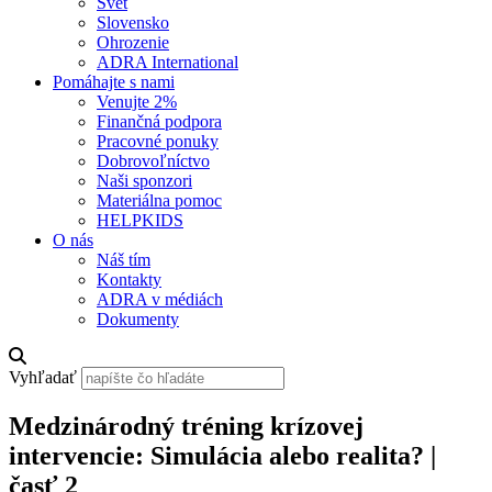
Svet
Slovensko
Ohrozenie
ADRA International
Pomáhajte s nami
Venujte 2%
Finančná podpora
Pracovné ponuky
Dobrovoľníctvo
Naši sponzori
Materiálna pomoc
HELPKIDS
O nás
Náš tím
Kontakty
ADRA v médiách
Dokumenty
Vyhľadať
Medzinárodný tréning krízovej
intervencie: Simulácia alebo realita? |
časť 2