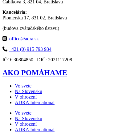
Cablkova 3, 821 04, Bratislava
Kancelária:
Pionierska 17, 831 02, Bratislava
(budova zváračského ústavu)
office@adra.sk
+421 (0) 915 793 934
IČO: 30804850 DIČ: 2021117208
AKO POMÁHAME
Vo svete
Na Slovensku
V ohrození
ADRA International
Vo svete
Na Slovensku
V ohrození
ADRA International