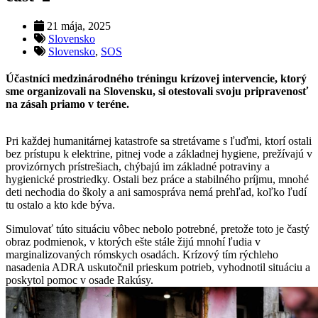
21 mája, 2025
Slovensko
Slovensko
,
SOS
Účastníci medzinárodného tréningu krízovej intervencie, ktorý
sme organizovali na Slovensku, si otestovali svoju pripravenosť
na zásah priamo v teréne.
Pri každej humanitárnej katastrofe sa stretávame s ľuďmi, ktorí ostali
bez prístupu k elektrine, pitnej vode a základnej hygiene, prežívajú v
provizórnych prístrešiach, chýbajú im základné potraviny a
hygienické prostriedky. Ostali bez práce a stabilného príjmu, mnohé
deti nechodia do školy a ani samospráva nemá prehľad, koľko ľudí
tu ostalo a kto kde býva.
Simulovať túto situáciu vôbec nebolo potrebné, pretože toto je častý
obraz podmienok, v ktorých ešte stále žijú mnohí ľudia v
marginalizovaných rómskych osadách. Krízový tím rýchleho
nasadenia ADRA uskutočnil prieskum potrieb, vyhodnotil situáciu a
poskytol pomoc v osade Rakúsy.