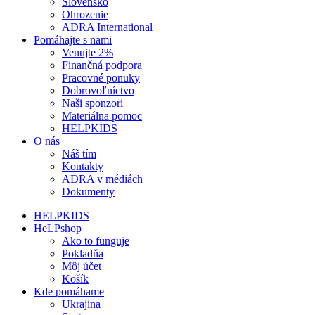
Slovensko
Ohrozenie
ADRA International
Pomáhajte s nami
Venujte 2%
Finančná podpora
Pracovné ponuky
Dobrovoľníctvo
Naši sponzori
Materiálna pomoc
HELPKIDS
O nás
Náš tím
Kontakty
ADRA v médiách
Dokumenty
HELPKIDS
HeLPshop
Ako to funguje
Pokladňa
Môj účet
Košík
Kde pomáhame
Ukrajina