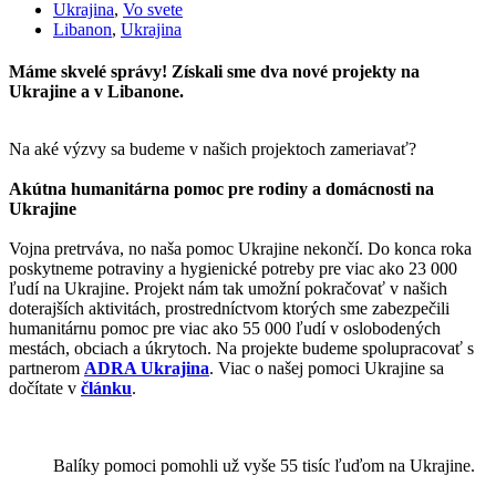
Ukrajina
,
Vo svete
Libanon
,
Ukrajina
Máme skvelé správy! Získali sme dva nové projekty na
Ukrajine a v Libanone.
Na aké výzvy sa budeme v našich projektoch zameriavať?
Akútna humanitárna pomoc pre rodiny a domácnosti na
Ukrajine
Vojna pretrváva, no naša pomoc Ukrajine nekončí. Do konca roka
poskytneme potraviny a hygienické potreby pre viac ako 23 000
ľudí na Ukrajine. Projekt nám tak umožní pokračovať v našich
doterajších aktivitách, prostredníctvom ktorých sme zabezpečili
humanitárnu pomoc pre viac ako 55 000 ľudí v oslobodených
mestách, obciach a úkrytoch. Na projekte budeme spolupracovať s
partnerom
ADRA Ukrajina
. Viac o našej pomoci Ukrajine sa
dočítate v
článku
.
Balíky pomoci pomohli už vyše 55 tisíc ľuďom na Ukrajine.