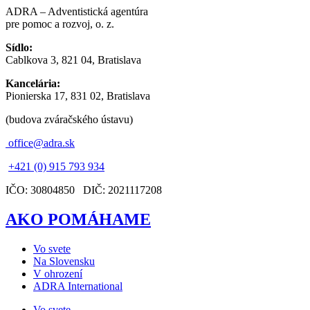
ADRA – Adventistická agentúra
pre pomoc a rozvoj, o. z.
Sídlo:
Cablkova 3, 821 04, Bratislava
Kancelária:
Pionierska 17, 831 02, Bratislava
(budova zváračského ústavu)
office@adra.sk
+421 (0) 915 793 934
IČO: 30804850 DIČ: 2021117208
AKO POMÁHAME
Vo svete
Na Slovensku
V ohrození
ADRA International
Vo svete