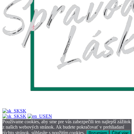
SK
SK
EN
Používame cookies, aby sme pre vás zabezpečili ten najlepší zážitok
z našich webových stránok. Ak budete pokračovať v prehliadaní
týchto stránok, súhlasíte s použitím cookies.
Rozumiem
Čítať viac