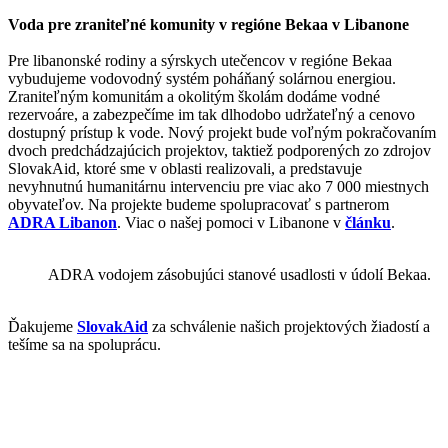
Voda pre zraniteľné komunity v regióne Bekaa v Libanone
Pre libanonské rodiny a sýrskych utečencov v regióne Bekaa
vybudujeme vodovodný systém poháňaný solárnou energiou.
Zraniteľným komunitám a okolitým školám dodáme vodné
rezervoáre, a zabezpečíme im tak dlhodobo udržateľný a cenovo
dostupný prístup k vode. Nový projekt bude voľným pokračovaním
dvoch predchádzajúcich projektov, taktiež podporených zo zdrojov
SlovakAid, ktoré sme v oblasti realizovali, a predstavuje
nevyhnutnú humanitárnu intervenciu pre viac ako 7 000 miestnych
obyvateľov. Na projekte budeme spolupracovať s partnerom
ADRA Libanon
. Viac o našej pomoci v Libanone v
článku
.
ADRA vodojem zásobujúci stanové usadlosti v údolí Bekaa.
Ďakujeme
SlovakAid
za schválenie našich projektových žiadostí a
tešíme sa na spoluprácu.