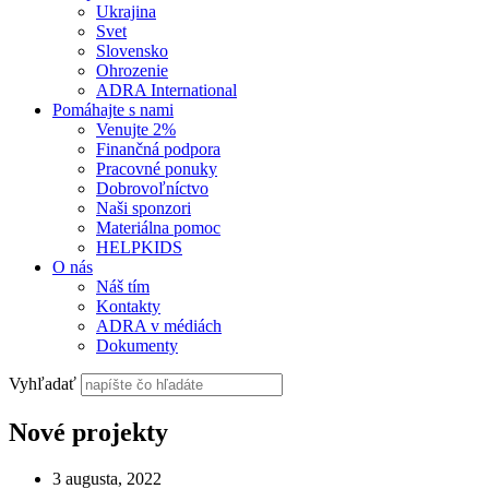
Ukrajina
Svet
Slovensko
Ohrozenie
ADRA International
Pomáhajte s nami
Venujte 2%
Finančná podpora
Pracovné ponuky
Dobrovoľníctvo
Naši sponzori
Materiálna pomoc
HELPKIDS
O nás
Náš tím
Kontakty
ADRA v médiách
Dokumenty
Vyhľadať
Nové projekty
3 augusta, 2022