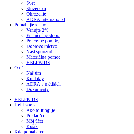
Svet
Slovensko
Ohrozenie
ADRA International
Pomáhajte s nami
Venujte 2%
Finančná podpora
Pracovné ponuky
Dobrovoľníctvo
Naši sponzori
Materiálna pomoc
HELPKIDS
O nás
Náš tím
Kontakty
ADRA v médiách
Dokumenty
HELPKIDS
HeLPshop
Ako to funguje
Pokladňa
Môj účet
Košík
Kde pomáhame