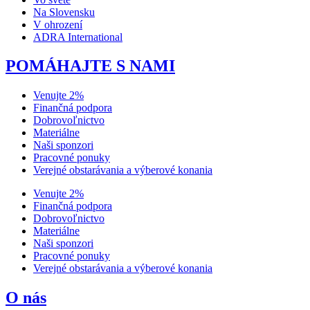
Na Slovensku
V ohrození
ADRA International
POMÁHAJTE S NAMI
Venujte 2%
Finančná podpora
Dobrovoľnictvo
Materiálne
Naši sponzori
Pracovné ponuky
Verejné obstarávania a výberové konania
Venujte 2%
Finančná podpora
Dobrovoľnictvo
Materiálne
Naši sponzori
Pracovné ponuky
Verejné obstarávania a výberové konania
O nás