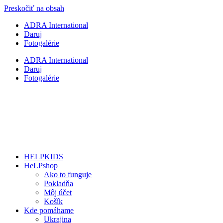
Preskočiť na obsah
ADRA International
Daruj
Fotogalérie
ADRA International
Daruj
Fotogalérie
HELPKIDS
HeLPshop
Ako to funguje
Pokladňa
Môj účet
Košík
Kde pomáhame
Ukrajina