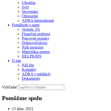
Ukrajina
Svet
Slovensko
Ohrozenie
ADRA International
Pomáhajte s nami
Venujte 2%
Finančná podpora
Pracovné ponuky
Dobrovoľníctvo
Naši sponzori
Materiálna pomoc
HELPKIDS
O nás
Náš tím
Kontakty
ADRA v médiách
Dokumenty
Vyhľadať
Pomôžme spolu
15 júna, 2021