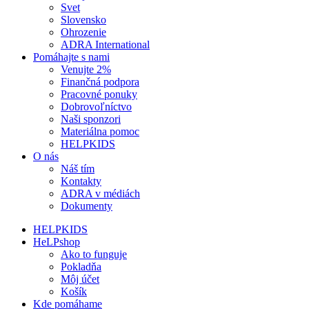
Svet
Slovensko
Ohrozenie
ADRA International
Pomáhajte s nami
Venujte 2%
Finančná podpora
Pracovné ponuky
Dobrovoľníctvo
Naši sponzori
Materiálna pomoc
HELPKIDS
O nás
Náš tím
Kontakty
ADRA v médiách
Dokumenty
HELPKIDS
HeLPshop
Ako to funguje
Pokladňa
Môj účet
Košík
Kde pomáhame