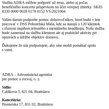
Službu ADRA môžete podporiť už teraz, alebo aj počas
benefičného koncertu príspevkom na účet verejnej zbierky: SK83
8330 0000 0028 0179 0152 VS:2021004
Vašim darom podporíte pomoc dobrovoľníkov, ktorí budú v lete
pracovať v DSS Pohorelská Maša, kde sa starajú o 120 klientok
s rôznym stupňom telesného a mentálneho hendikepu. Naša služba
bude zameraná na službu klientom ale aj praktické aktivity pri
opravách a údržbe objektov domova.
Ďakujeme že nás podporujete, aby sme mohli pomáhať spolu
s vami.
ADRA – Adventistická agentúra
pre pomoc a rozvoj, o. z.
Sídlo:
Cablkova 3, 821 04, Bratislava
Kancelária:
Pionierska 17, 831 02, Bratislava