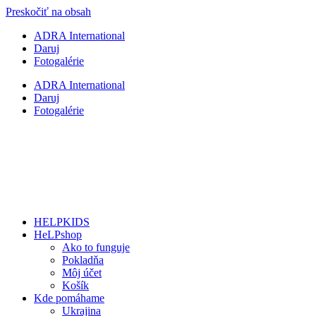
Preskočiť na obsah
ADRA International
Daruj
Fotogalérie
ADRA International
Daruj
Fotogalérie
HELPKIDS
HeLPshop
Ako to funguje
Pokladňa
Môj účet
Košík
Kde pomáhame
Ukrajina