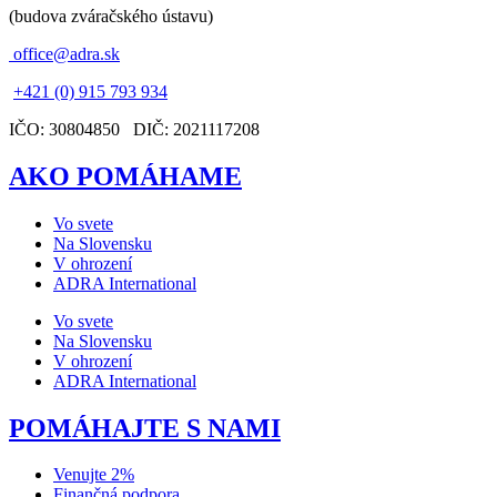
(budova zváračského ústavu)
office@adra.sk
+421 (0) 915 793 934
IČO: 30804850 DIČ: 2021117208
AKO POMÁHAME
Vo svete
Na Slovensku
V ohrození
ADRA International
Vo svete
Na Slovensku
V ohrození
ADRA International
POMÁHAJTE S NAMI
Venujte 2%
Finančná podpora