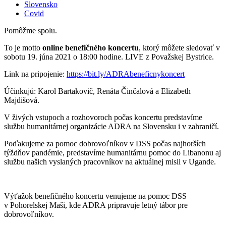
Slovensko
Covid
Pomôžme spolu.
To je motto
online benefičného koncertu
, ktorý môžete sledovať v
sobotu 19. júna 2021 o 18:00 hodine. LIVE z Považskej Bystrice.
Link na pripojenie:
https://bit.ly/ADRAbeneficnykoncert
Účinkujú: Karol Bartakovič, Renáta Činčalová a Elizabeth
Majdišová.
V živých vstupoch a rozhovoroch počas koncertu predstavíme
službu humanitárnej organizácie ADRA na Slovensku i v zahraničí.
Poďakujeme za pomoc dobrovoľníkov v DSS počas najhorších
týždňov pandémie, predstavíme humanitárnu pomoc do Libanonu aj
službu našich vyslaných pracovníkov na aktuálnej misii v Ugande.
Výťažok benefičného koncertu venujeme na pomoc DSS
v Pohorelskej Maši, kde ADRA pripravuje letný tábor pre
dobrovoľníkov.