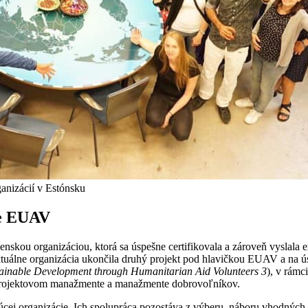
ganizácií v Estónsku
ve EUAV
venskou organizáciou, ktorá sa úspešne certifikovala a zároveň vyslal
Aktuálne organizácia ukončila druhý projekt pod hlavičkou EUAV a na 
ainable Development through Humanitarian Aid Volunteers 3
), v rámc
v projektovom manažmente a manažmente dobrovoľníkov.
majúcej organizácie. Ich spolupráca pozostáva z výberu, náboru vhodný