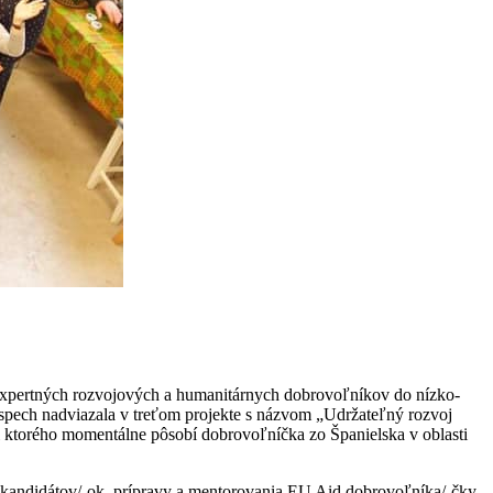
a expertných rozvojových a humanitárnych dobrovoľníkov do nízko-
úspech nadviazala v treťom projekte s názvom „Udržateľný rozvoj
i ktorého momentálne pôsobí dobrovoľníčka zo Španielska v oblasti
ch kandidátov/-ok, prípravy a mentorovania EU Aid dobrovoľníka/-čky.