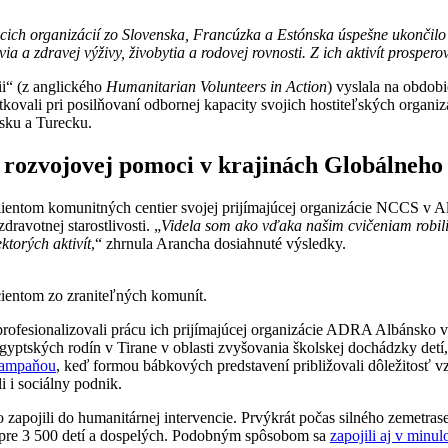
ich organizácií zo Slovenska, Francúzka a Estónska úspešne ukončilo 
 a zdravej výživy, živobytia a rodovej rovnosti. Z ich aktivít prosperova
i“ (z anglického
Humanitarian Volunteers in Action
) vyslala na obdob
ovali pri posilňovaní odbornej kapacity svojich hostiteľských organizác
nsku a Turecku.
h rozvojovej pomoci v krajinách Globálneho
lientom komunitných centier svojej prijímajúcej organizácie NCCS v A
avotnej starostlivosti. „
Videla som ako vďaka našim cvičeniam robili
ktorých aktivít
,“ zhrnula Arancha dosiahnuté výsledky.
ientom zo zraniteľných komunít.
profesionalizovali prácu ich prijímajúcej organizácie ADRA Albánsko
tských rodín v Tirane v oblasti zvyšovania školskej dochádzky detí, a
kampaňou
, keď formou bábkových predstavení približovali dôležitosť 
i i sociálny podnik.
apojili do humanitárnej intervencie. Prvýkrát počas silného zemetra
y pre 3 500 detí a dospelých. Podobným spôsobom sa
zapojili aj v min