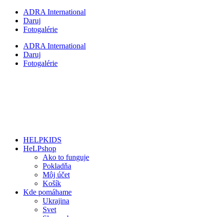
Preskočiť
ADRA International
na
Daruj
obsah
Fotogalérie
ADRA International
Daruj
Fotogalérie
HELPKIDS
HeLPshop
Ako to funguje
Pokladňa
Môj účet
Košík
Kde pomáhame
Ukrajina
Svet