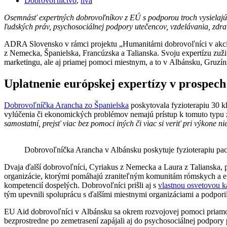
Dobrovoľníctvo
,
hva
Osemnásť expertných dobrovoľníkov z EÚ s podporou troch vysielajúc
ľudských práv, psychosociálnej podpory utečencov, vzdelávania, zdravia
ADRA Slovensko v rámci projektu „Humanitárni dobrovoľníci v akci
z Nemecka, Španielska, Francúzska a Talianska. Svoju expertízu zužitk
marketingu, ale aj priamej pomoci miestnym, a to v Albánsku, Gruzí
Uplatnenie európskej expertízy v prospec
Dobrovoľníčka Arancha zo Španielska
poskytovala fyzioterapiu 30 k
vylúčenia či ekonomických problémov nemajú prístup k tomuto typu zdr
samostatní, prejsť viac bez pomoci iných či viac si veriť pri výkone nie
Dobrovoľníčka Arancha v Albánsku poskytuje fyzioterapiu pac
Dvaja ďalší dobrovoľníci, Cyriakus z Nemecka a Laura z Talianska, 
organizácie, ktorými pomáhajú zraniteľným komunitám rómskych a egyp
kompetencií dospelých. Dobrovoľníci prišli aj s
vlastnou osvetovou 
tým upevnili spoluprácu s ďalšími miestnymi organizáciami a podporil
EU Aid dobrovoľníci v Albánsku sa okrem rozvojovej pomoci priamo z
bezprostredne po zemetrasení zapájali aj do psychosociálnej podpor