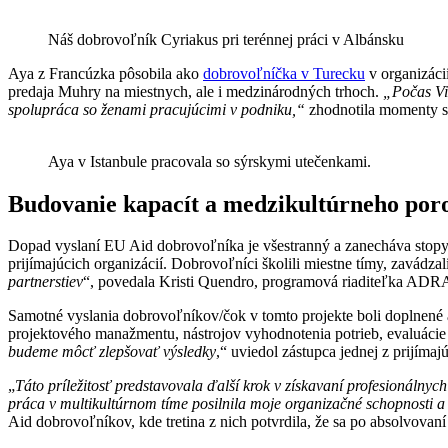
Náš dobrovoľník Cyriakus pri terénnej práci v Albánsku
Aya z Francúzka pôsobila ako
dobrovoľníčka v Turecku
v organizáci
predaja Muhry na miestnych, ale i medzinárodných trhoch.
„Počas Vi
spolupráca so ženami pracujúcimi v podniku,“
zhodnotila momenty s
Aya v Istanbule pracovala so sýrskymi utečenkami.
Budovanie kapacít a medzikultúrneho por
Dopad vyslaní EU Aid dobrovoľníka je všestranný a zanecháva stopy 
prijímajúcich organizácií. Dobrovoľníci školili miestne tímy, zavádzal
partnerstiev
“, povedala Kristi Quendro, programová riaditeľka ADR
Samotné vyslania dobrovoľníkov/čok v tomto projekte boli doplnené
projektového manažmentu, nástrojov vyhodnotenia potrieb, evaluácie 
budeme môcť zlepšovať výsledky
,“ uviedol zástupca jednej z prijímaj
„
Táto príležitosť predstavovala ďalší krok v získavaní profesionálny
práca v multikultúrnom tíme posilnila moje organizačné schopnosti a 
Aid dobrovoľníkov, kde tretina z nich potvrdila, že sa po absolvova