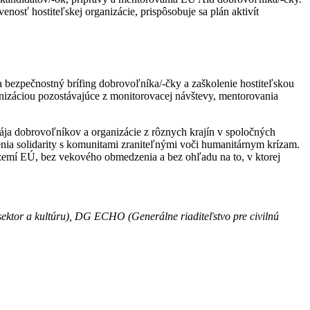
enosť hostiteľskej organizácie, prispôsobuje sa plán aktivít
a bezpečnostný brífing dobrovoľníka/-čky a zaškolenie hostiteľskou
anizáciou pozostávajúce z monitorovacej návštevy, mentorovania
ája dobrovoľníkov a organizácie z rôznych krajín v spoločných
renia solidarity s komunitami zraniteľnými voči humanitárnym krízam.
území EÚ, bez vekového obmedzenia a bez ohľadu na to, v ktorej
ektor a kultúru), DG ECHO (Generálne riaditeľstvo pre civilnú