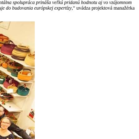
ntálna spolupráca prináša veľkú pridanú hodnotu aj vo vzájomnom
uje do budovania európskej expertízy
,“ uvádza projektová manažérka