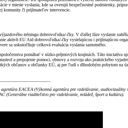
zácie v mieste vyslania, kde sa overujú bezpečnostné podmienky, priprav
j komunity či prijímateľov intervencie.
-výjazdového tréningu dobrovoľníka/-čky. V ďalšej fáze vyslanie zahŕň
nie aktivít EU Aid dobrovoľníka/-čky vysielajúcou i prijímajúcou org
ávere sa uskutočňuje celková evaluácia vyslania samotného.
poločenstva pomáhať v nízko-príjmových krajinách. Táto iniciatíva sp
 katastrof a prepojenie pomoci, obnovy a rozvoja ako praktického vyjad
všetkých občanov a občianky EÚ, aj pre ľudí s dlhodobým pobytom na 
______________________
o agentúra EACEA (Výkonná agentúra pre vzdelávanie, audiovizuálny s
(Generálne riaditeľstvo pre vzdelávanie, mládež, šport a kultúru).