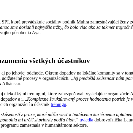
i SPI, ktorá prevádzkuje sociálny podnik Muhra zamestnávajúci ženy zo 
anoc sme dosiahli najvyššie tržby, čo bolo viac ako za takmer trojro
vojho pôsobenia Aya.
ozumenia všetkých účastníkov
aj po jeho/jej odchode. Okrem dopadov na lokálne komunity sa v tomto
i udržateľné procesy v organizáciách. „
Jej predošlá skúsenosť nám pomo
A Albánsko.
 aj niekoľkými tréningmi, ktoré zabezpečovali vysielajúce organizá
dopadov a i. „
Komplexne štruktúrovaný proces hodnotenia potrieb je ve
úcich organizácií a účastník
tréningu
.
ch skúseností z praxe, ktoré môžu viesť k budúcemu kariérnemu uplatne
pomohla mi určiť si priority podľa úloh,“
uviedla
dobrovoľníčka Laura.
ní programu zamestnala v humanitárnom sektore.