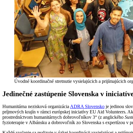
Úvodné koordinačné stretnutie vysielajúcich a prijímajúcich or
Jedinečné zastúpenie Slovenska v iniciatí
Humanitárna nezisková organizácia
ADRA Slovensko
je jedinou slo
príjmových krajín v rámci európskej iniciatívy EU Aid Volunteers. 
prostredníctvom humanitárnych dobrovoľníkov 3“ (z anglického
Sust
fyzioterapie v Albánsku a dobrovoľník zo Slovenska s expertízou 
Každé vyslanie sa realizuje v úzkej koordinácii vysielajúcej a prijí