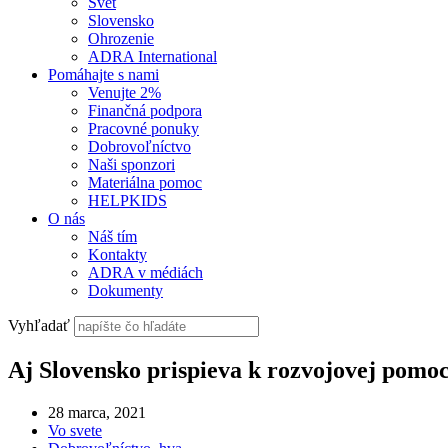
Svet
Slovensko
Ohrozenie
ADRA International
Pomáhajte s nami
Venujte 2%
Finančná podpora
Pracovné ponuky
Dobrovoľníctvo
Naši sponzori
Materiálna pomoc
HELPKIDS
O nás
Náš tím
Kontakty
ADRA v médiách
Dokumenty
Vyhľadať
Aj Slovensko prispieva k rozvojovej pomo
28 marca, 2021
Vo svete