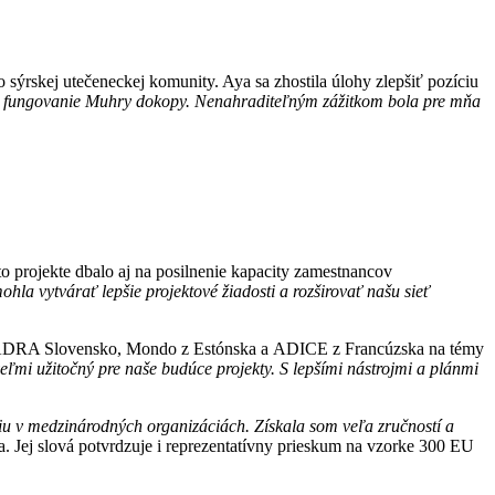
sýrskej utečeneckej komunity. Aya sa zhostila úlohy zlepšiť pozíciu
čné fungovanie Muhry dokopy. Nenahraditeľným zážitkom bola pre mňa
 projekte dbalo aj na posilnenie kapacity zamestnancov
hla vytvárať lepšie projektové žiadosti a rozširovať našu sieť
cie ADRA Slovensko, Mondo z Estónska a ADICE z Francúzska na témy
ľmi užitočný pre naše budúce projekty. S lepšími nástrojmi a plánmi
niu v medzinárodných organizáciách. Získala som veľa zručností a
 Jej slová potvrdzuje i reprezentatívny prieskum na vzorke 300 EU