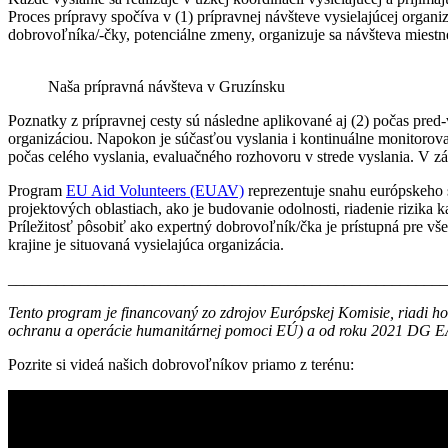
Proces prípravy spočíva v (1) prípravnej návšteve vysielajúcej organi
dobrovoľníka/-čky, potenciálne zmeny, organizuje sa návšteva miestne
Naša prípravná návšteva v Gruzínsku
Poznatky z prípravnej cesty sú následne aplikované aj (2) počas pred
organizáciou. Napokon je súčasťou vyslania i kontinuálne monitorova
počas celého vyslania, evaluačného rozhovoru v strede vyslania. V z
Program
EU Aid Volunteers (EUAV)
reprezentuje snahu európskeho s
projektových oblastiach, ako je budovanie odolnosti, riadenie rizika
Príležitosť pôsobiť ako expertný dobrovoľník/čka je prístupná pre 
krajine je situovaná vysielajúca organizácia.
_______________________________________________________
Tento program je financovaný zo zdrojov Európskej Komisie, riadi h
ochranu a operácie humanitárnej pomoci EÚ) a od roku 2021 DG EAC 
Pozrite si videá našich dobrovoľníkov priamo z terénu: