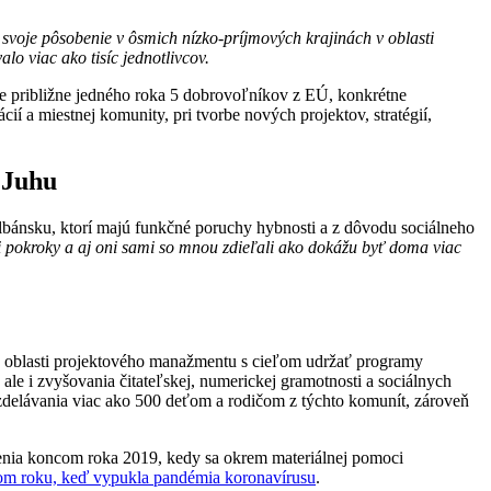
svoje pôsobenie v ôsmich nízko-príjmových krajinách v oblasti
lo viac ako tisíc jednotlivcov.
ie približne jedného roka 5 dobrovoľníkov z EÚ, konkrétne
ií a miestnej komunity, pri tvorbe nových projektov, stratégií,
 Juhu
lbánsku, ktorí majú funkčné poruchy hybnosti a z dôvodu sociálneho
 pokroky a aj oni sami so mnou zdieľali ako dokážu byť doma viac
 v oblasti projektového manažmentu s cieľom udržať programy
le i zvyšovania čitateľskej, numerickej gramotnosti a sociálnych
vzdelávania viac ako 500 deťom a rodičom z týchto komunít, zároveň
senia koncom roka 2019, kedy sa okrem materiálnej pomoci
ulom roku, keď vypukla pandémia koronavírusu
.