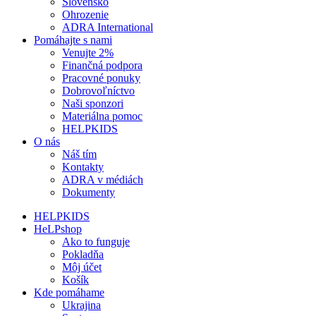
Slovensko
Ohrozenie
ADRA International
Pomáhajte s nami
Venujte 2%
Finančná podpora
Pracovné ponuky
Dobrovoľníctvo
Naši sponzori
Materiálna pomoc
HELPKIDS
O nás
Náš tím
Kontakty
ADRA v médiách
Dokumenty
HELPKIDS
HeLPshop
Ako to funguje
Pokladňa
Môj účet
Košík
Kde pomáhame
Ukrajina