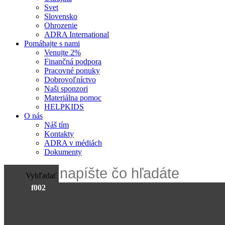
Svet
Slovensko
Ohrozenie
ADRA International
Pomáhajte s nami
Venujte 2%
Finančná podpora
Pracovné ponuky
Dobrovoľníctvo
Naši sponzori
Materiálna pomoc
HELPKIDS
O nás
Náš tím
Kontakty
ADRA v médiách
Dokumenty
Vyhľadať