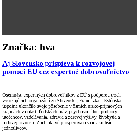
Značka:
hva
Aj Slovensko prispieva k rozvojovej
pomoci EÚ cez expertné dobrovoľníctvo
Osemnásť expertných dobrovoľníkov z EÚ s podporou troch
vysielajúcich organizácií zo Slovenska, Francúzka a Estónska
úspešne ukončilo svoje pôsobenie v ôsmich nízko-príjmových
krajinách v oblasti ľudských práv, psychosociálnej podpory
utečencov, vzdelávania, zdravia a zdravej výživy, živobytia a
rodovej rovnosti. Z ich aktivít prosperovalo viac ako tisíc
jednotlivcov.