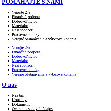
POMÁHAJTE S NAMI
Venujte 2%
Finančná podpora
Dobrovoľnictvo
Materiálne
Naši sponzori
Pracovné ponuky
Verejné obstarávania a výberové konania
Venujte 2%
Finančná podpora
Dobrovoľnictvo
Materiálne
Naši sponzori
Pracovné ponuky
Verejné obstarávania a výberové konania
O nás
Náš tím
Kontakty
Dokumenty
Ochrana osobných údajov