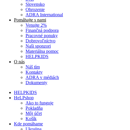
Slovensko
Ohrozenie
ADRA International
Pomáhajte s nami
Venujte 2%
Finančná podpora
Pracovné ponuky
Dobrovoľníctvo
Naši sponzori
Materiálna pomoc
HELPKIDS
O nás
Náš tím
Kontakty
ADRA v médiách
Dokumenty
HELPKIDS
HeLPshop
Ako to funguje
Pokladňa
Môj účet
Košík
Kde pomáhame
Ukrajina