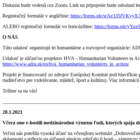
Diskusia bude vedená cez Zoom. Link na pripojenie bude odoslaní len
Registračný formulár v angličtine:
https://forms.gle/srAe335fVKyy
ALEBO registračný formulár vo francúzštine:
https://forms.gle/y
O NÁS
Túto udalosť organizujú tri humanitárne a rozvojové organizácie: 
Udalosť je súčasťou projektov HVA – Humanitarian Volunteers in Ac
https://www.adra.sk/en/hva_humanitarian_volunteers_in_action/
Projekt je financovaný zo zdrojov Európskej Komisie pod hlavičko
riaditeľstvo pre vzdelávanie, mládež, šport a kultúru). Viac informácií
Tešíme sa na vás!
_______________________________________________________
28.1.2021
Včera sme e-hostili medzinárodnú výmenu ľudí, ktorých spája d
Veľmi nás potešila vysoká účasť na včerajšom webinári „Dobrovoľníck
skúsenosti a reflexie na súčasnú situáciu zdieľalo 6 hostí – zástup