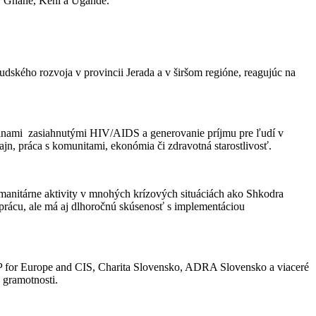
, Ghane, Keni a Ugande.
ľudského rozvoja v provincii Jerada a v širšom regióne, reagujúc na
odinami zasiahnutými HIV/AIDS a generovanie príjmu pre ľudí v
jn, práca s komunitami, ekonómia či zdravotná starostlivosť.
anitárne aktivity v mnohých krízových situáciách ako Shkodra
rácu, ale má aj dlhoročnú skúsenosť s implementáciou
 for Europe and CIS, Charita Slovensko, ADRA Slovensko a viaceré
 gramotnosti.