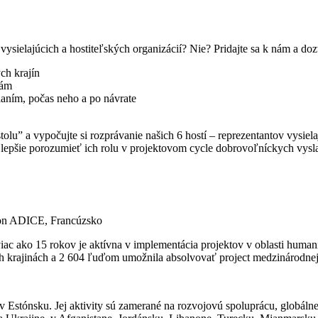
sielajúcich a hostiteľských organizácií? Nie? Pridajte sa k nám a dozv
ch krajín
iám
aním, počas neho a po návrate
lu” a vypočujte si rozprávanie našich 6 hostí – reprezentantov vysiela
lepšie porozumieť ich rolu v projektovom cycle dobrovoľníckych vyslan
tion ADICE, Francúzsko
c ako 15 rokov je aktívna v implementácia projektov v oblasti humani
krajinách a 2 604 ľuďom umožnila absolvovať project medzinárodnej m
Estónsku. Jej aktivity sú zamerané na rozvojovú spoluprácu, globálne