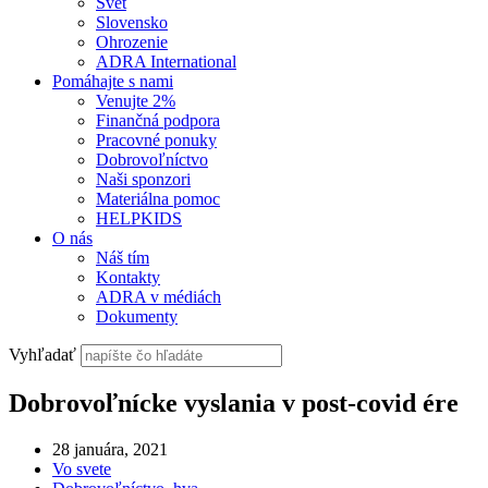
Svet
Slovensko
Ohrozenie
ADRA International
Pomáhajte s nami
Venujte 2%
Finančná podpora
Pracovné ponuky
Dobrovoľníctvo
Naši sponzori
Materiálna pomoc
HELPKIDS
O nás
Náš tím
Kontakty
ADRA v médiách
Dokumenty
Vyhľadať
Dobrovoľnícke vyslania v post-covid ére
28 januára, 2021
Vo svete