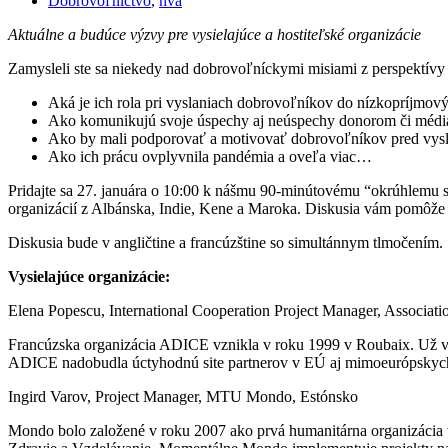
Dobrovoľníctvo
,
hva
Aktuálne a budúce výzvy pre vysielajúce a hostiteľské organizácie
Zamysleli ste sa niekedy nad dobrovoľníckymi misiami z perspektívy vy
Aká je ich rola pri vyslaniach dobrovoľníkov do nízkopríjmový
Ako komunikujú svoje úspechy aj neúspechy donorom či méd
Ako by mali podporovať a motivovať dobrovoľníkov pred vysl
Ako ich prácu ovplyvnila pandémia a oveľa viac…
Pridajte sa 27. januára o 10:00 k nášmu 90-minútovému “okrúhlemu sto
organizácií z Albánska, Indie, Kene a Maroka. Diskusia vám pomôže 
Diskusia bude v angličtine a francúzštine so simultánnym tlmočením.
Vysielajúce organizácie:
Elena Popescu, International Cooperation Project Manager, Associa
Francúzska organizácia ADICE vznikla v roku 1999 v Roubaix. Už via
ADICE nadobudla úctyhodnú site partnerov v EÚ aj mimoeurópskych 
Ingird Varov, Project Manager, MTU Mondo, Estónsko
Mondo bolo založené v roku 2007 ako prvá humanitárna organizácia v 