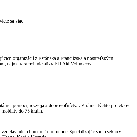
iete sa viac:
júcich organizácií z Estónska a Francúzska a hostiteľských
í, najmä v rámci iniciatívy EU Aid Volunteers.
tárnej pomoci, rozvoja a dobrovoľníctva. V rámci týchto projektov
obility do 75 krajín.
 vzdelávanie a humanitárnu pomoc, špecializujúc san a sektory