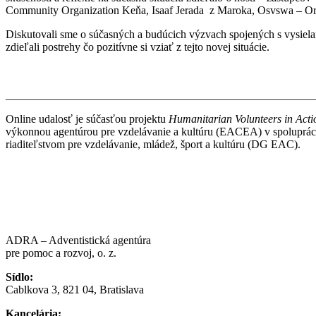
Community Organization Keňa, Isaaf Jerada z Maroka, Osvswa – Oriss
Diskutovali sme o súčasných a budúcich výzvach spojených s vysiela
zdieľali postrehy čo pozitívne si vziať z tejto novej situácie.
_______________________________________________________
Online udalosť je súčasťou projektu
Humanitarian Volunteers in Acti
výkonnou agentúrou pre vzdelávanie a kultúru (EACEA) v spoluprác
riaditeľstvom pre vzdelávanie, mládež, šport a kultúru (DG EAC).
ADRA – Adventistická agentúra
pre pomoc a rozvoj, o. z.
Sídlo:
Cablkova 3, 821 04, Bratislava
Kancelária: