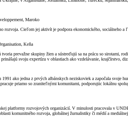
 Ukrajine, v Afganistane, Jordánsku, Libanone, Turecku, Mjanmarsku
 Développement, Maroko
eho rozvoja. Cieľom jej aktivít je podpora ekonomického, sociálneho a 
Organisation, Keňa
voria prevažne skupiny žien a sústreďujú sa na prácu so sirotami, r
nášajú svoju expertízu v oblastiach ako vzdelávanie, krajčírstvo, diza
1991 ako jedna z prvých albánskych neziskoviek a započala svoje hum
pracuje priamo so zraniteľnými komunitami, podporujúc lokálnu spolup
j platformy rozvojových organizácií. V minulosti pracovala v UNDP
blasti komunitného rozvoja, globálnej žurnalistiky či médií a mediálnej