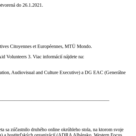
otvorená do 26.1.2021.
iatives Citoyennes et Européennes, MTÜ Mondo.
 Volunteers 3. Viac informácií nájdete na:
ation, Audiovisual and Culture Executive) a DG EAC (Generálne
_____________________________________________
a sa zúčastnilo druhého online okrúhleho stola, na ktorom svoje
ska) a hostiteľských organizácií (ADRA Albánsko, Western Focus