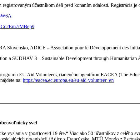
 registrovaným účastníkom deň pred konaním udalosti. Registrácia je 
X3W6A
YuxSCc2Em7iMBep9
ADRA Slovensko, ADICE – Association pour le Développement des Init
tion a SUDHAV 3 – Sustainable Development through Humanitarian Aid
u programu EU Aid Volunteers, riadeného agentúrou EACEA (The Educ
 nájdete na:
https://eacea.ec.europa.eu/eu-aid-volunteer_en
________________________________________________________
obrovoľnícky svet
e vyslania v (post)covid-19 ére.“ Viac ako 50 účastníkov z celého svet
cov vysielajúcich organizácií (Adice z Francúzska, MTÜ Mondo z Estón