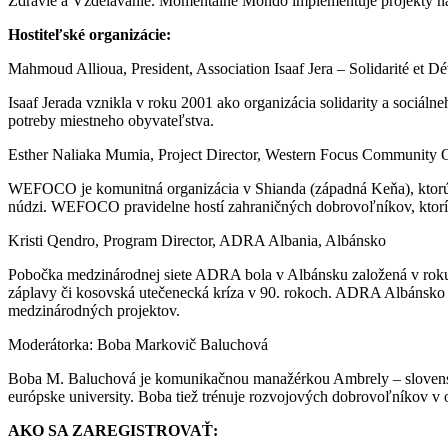
Zdravie a Vzdelávanie. Momentálne Mondo implementuje projekty na
Hostiteľské organizácie:
Mahmoud Allioua, President, Association Isaaf Jera – Solidarité et
Isaaf Jerada vznikla v roku 2001 ako organizácia solidarity a sociáln
potreby miestneho obyvateľstva.
Esther Naliaka Mumia, Project Director, Western Focus Community 
WEFOCO je komunitná organizácia v Shianda (západná Keňa), ktorú t
núdzi. WEFOCO pravidelne hostí zahraničných dobrovoľníkov, ktorí pri
Kristi Qendro, Program Director, ADRA Albania, Albánsko
Pobočka medzinárodnej siete ADRA bola v Albánsku založená v roku 
záplavy či kosovská utečenecká kríza v 90. rokoch. ADRA Albánsko 
medzinárodných projektov.
Moderátorka: Boba Markovič Baluchová
Boba M. Baluchová je komunikačnou manažérkou Ambrely – slovenske
európske university. Boba tiež trénuje rozvojových dobrovoľníkov v o
AKO SA ZAREGISTROVAŤ: