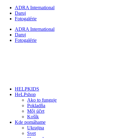
Preskočiť
ADRA International
na
Daruj
obsah
Fotogalérie
ADRA International
Daruj
Fotogalérie
HELPKIDS
HeLPshop
Ako to funguje
Pokladňa
Môj účet
Košík
Kde pomáhame
Ukrajina
Svet