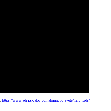
e:
https://www.adra.sk/ako-pomahame/vo-svete/help_kids/