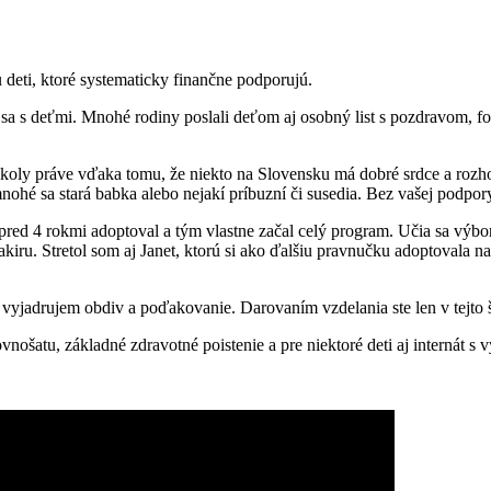
u deti, ktoré systematicky finančne podporujú.
l sa s deťmi. Mnohé rodiny poslali deťom aj osobný list s pozdravom, f
školy práve vďaka tomu, že niekto na Slovensku má dobré srdce a rozh
nohé sa stará babka alebo nejakí príbuzní či susedia. Bez vašej podpo
ž pred 4 rokmi adoptoval a tým vlastne začal celý program. Učia sa výbo
iru. Stretol som aj Janet, ktorú si ako ďalšiu pravnučku adoptovala 
vyjadrujem obdiv a poďakovanie. Darovaním vzdelania ste len v tejto šk
vnošatu, základné zdravotné poistenie a pre niektoré deti aj internát