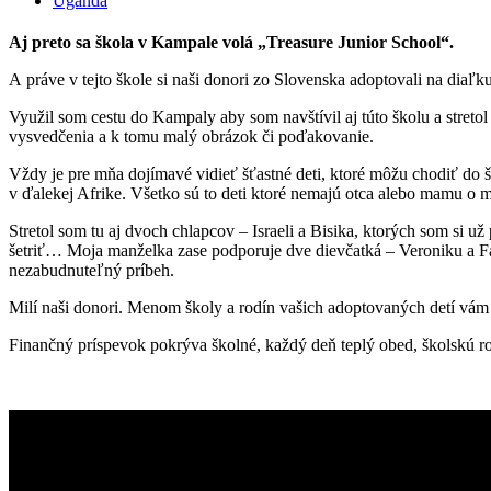
Uganda
Aj preto sa škola v Kampale volá „Treasure Junior School“.
A práve v tejto škole si naši donori zo Slovenska adoptovali na diaľk
Využil som cestu do Kampaly aby som navštívil aj túto školu a streto
vysvedčenia a k tomu malý obrázok či poďakovanie.
Vždy je pre mňa dojímavé vidieť šťastné deti, ktoré môžu chodiť do 
v ďalekej Afrike. Všetko sú to deti ktoré nemajú otca alebo mamu o m
Stretol som tu aj dvoch chlapcov – Israeli a Bisika, ktorých som si u
šetriť… Moja manželka zase podporuje dve dievčatká – Veroniku a Fak
nezabudnuteľný príbeh.
Milí naši donori. Menom školy a rodín vašich adoptovaných detí vám 
Finančný príspevok pokrýva školné, každý deň teplý obed, školskú ro