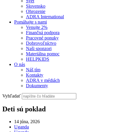
Svet
Slovensko
Ohrozenie
ADRA International
Pomáhajte s nami
Venujte 2%
Finančná podpora
Pracovné ponuky
Dobrovoľníctvo
Naši sponzori
Materiálna pomoc
HELPKIDS
O nás
Náš tím
Kontakty
ADRA v médiách
Dokumenty
Vyhľadať
Deti sú poklad
14 júna, 2026
Uganda