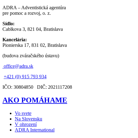
ADRA – Adventistická agentúra
pre pomoc a rozvoj, o. z.
Sídlo:
Cablkova 3, 821 04, Bratislava
Kancelária:
Pionierska 17, 831 02, Bratislava
(budova zváračského ústavu)
office@adra.sk
+421 (0) 915 793 934
IČO: 30804850 DIČ: 2021117208
AKO POMÁHAME
Vo svete
Na Slovensku
V ohrození
ADRA International