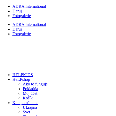
Preskočiť
ADRA International
na
Daruj
obsah
Fotogalérie
ADRA International
Daruj
Fotogalérie
HELPKIDS
HeLPshop
Ako to funguje
Pokladňa
Môj účet
Košík
Kde pomáhame
Ukrajina
Svet