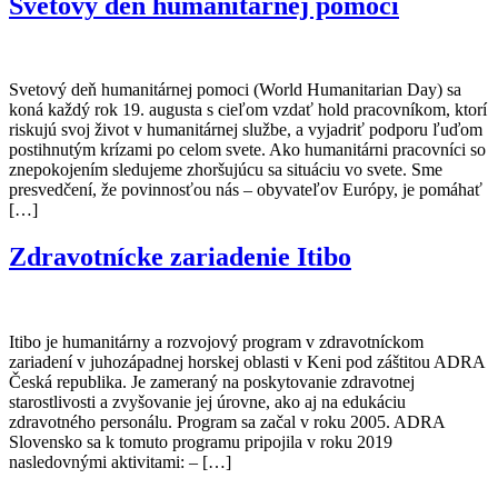
Svetový deň humanitárnej pomoci
Svetový deň humanitárnej pomoci (World Humanitarian Day) sa
koná každý rok 19. augusta s cieľom vzdať hold pracovníkom, ktorí
riskujú svoj život v humanitárnej službe, a vyjadriť podporu ľuďom
postihnutým krízami po celom svete. Ako humanitárni pracovníci so
znepokojením sledujeme zhoršujúcu sa situáciu vo svete. Sme
presvedčení, že povinnosťou nás – obyvateľov Európy, je pomáhať
[…]
Zdravotnícke zariadenie Itibo
Itibo je humanitárny a rozvojový program v zdravotníckom
zariadení v juhozápadnej horskej oblasti v Keni pod záštitou ADRA
Česká republika. Je zameraný na poskytovanie zdravotnej
starostlivosti a zvyšovanie jej úrovne, ako aj na edukáciu
zdravotného personálu. Program sa začal v roku 2005. ADRA
Slovensko sa k tomuto programu pripojila v roku 2019
nasledovnými aktivitami: – […]