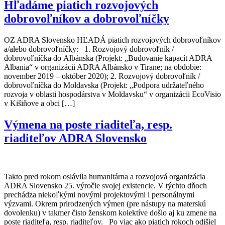
Hľadáme piatich rozvojových
dobrovoľníkov a dobrovoľníčky
OZ ADRA Slovensko HĽADÁ piatich rozvojových dobrovoľníkov
a/alebo dobrovoľníčky: 1. Rozvojový dobrovoľník /
dobrovoľníčka do Albánska (Projekt: „Budovanie kapacít ADRA
Albania“ v organizácii ADRA Albánsko v Tirane; na obdobie:
november 2019 – október 2020); 2. Rozvojový dobrovoľník /
dobrovoľníčka do Moldavska (Projekt: „Podpora udržateľného
rozvoja v oblasti hospodárstva v Moldavsku“ v organizácii EcoVisio
v Kišiňove a obci […]
Výmena na poste riaditeľa, resp.
riaditeľov ADRA Slovensko
Takto pred rokom oslávila humanitárna a rozvojová organizácia
ADRA Slovensko 25. výročie svojej existencie. V týchto dňoch
prechádza niekoľkými novými projektovými i personálnymi
výzvami. Okrem prirodzených výmen (pre nástupy na materskú
dovolenku) v takmer čisto ženskom kolektíve došlo aj ku zmene na
poste riaditeľa, resp. riaditeľov. Po viac ako piatich rokoch odišiel