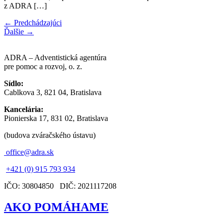
z ADRA […]
←
Predchádzajúci
Ďalšie
→
ADRA – Adventistická agentúra
pre pomoc a rozvoj, o. z.
Sídlo:
Cablkova 3, 821 04, Bratislava
Kancelária:
Pionierska 17, 831 02, Bratislava
(budova zváračského ústavu)
office@adra.sk
+421 (0) 915 793 934
IČO: 30804850 DIČ: 2021117208
AKO POMÁHAME