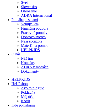
Svet
Slovensko
Ohrozenie
ADRA International
Pomáhajte s nami
Venujte 2%
Finančná podpora
Pracovné ponuky
Dobrovoľníctvo
Naši sponzori
Materiálna pomoc
HELPKIDS
O nás
Náš tím
Kontakty
ADRA v médiách
Dokumenty
HELPKIDS
HeLPshop
Ako to funguje
Pokladňa
Môj účet
Košík
Kde pomáhame