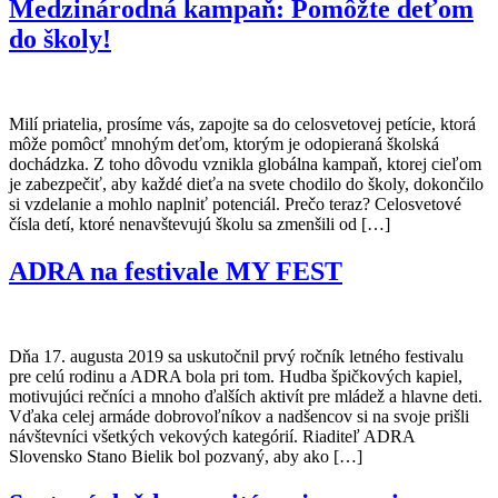
Medzinárodná kampaň: Pomôžte deťom
do školy!
Milí priatelia, prosíme vás, zapojte sa do celosvetovej petície, ktorá
môže pomôcť mnohým deťom, ktorým je odopieraná školská
dochádzka. Z toho dôvodu vznikla globálna kampaň, ktorej cieľom
je zabezpečiť, aby každé dieťa na svete chodilo do školy, dokončilo
si vzdelanie a mohlo naplniť potenciál. Prečo teraz? Celosvetové
čísla detí, ktoré nenavštevujú školu sa zmenšili od […]
ADRA na festivale MY FEST
Dňa 17. augusta 2019 sa uskutočnil prvý ročník letného festivalu
pre celú rodinu a ADRA bola pri tom. Hudba špičkových kapiel,
motivujúci rečníci a mnoho ďalších aktivít pre mládež a hlavne deti.
Vďaka celej armáde dobrovoľníkov a nadšencov si na svoje prišli
návštevníci všetkých vekových kategórií. Riaditeľ ADRA
Slovensko Stano Bielik bol pozvaný, aby ako […]