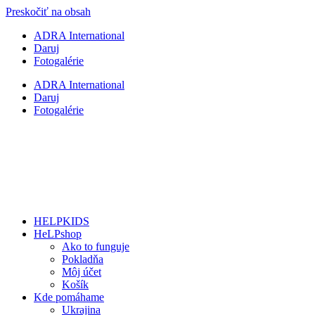
Preskočiť na obsah
ADRA International
Daruj
Fotogalérie
ADRA International
Daruj
Fotogalérie
HELPKIDS
HeLPshop
Ako to funguje
Pokladňa
Môj účet
Košík
Kde pomáhame
Ukrajina