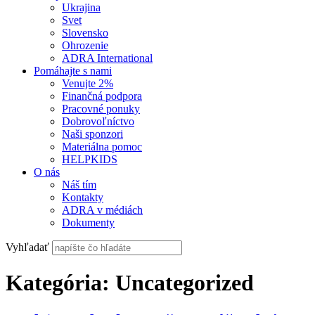
Ukrajina
Svet
Slovensko
Ohrozenie
ADRA International
Pomáhajte s nami
Venujte 2%
Finančná podpora
Pracovné ponuky
Dobrovoľníctvo
Naši sponzori
Materiálna pomoc
HELPKIDS
O nás
Náš tím
Kontakty
ADRA v médiách
Dokumenty
Vyhľadať
Kategória:
Uncategorized