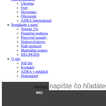
Ukrajina
Svet
Slovensko
Ohrozenie
ADRA International
Pomáhajte s nami
Venujte 2%
Finančná podpora
Pracovné ponuky
Dobrovoľníctvo
Naši sponzori
Materiálna pomoc
HELPKIDS
O nás
Náš tím
Kontakty
ADRA v médiách
Dokumenty
Vyhľadať