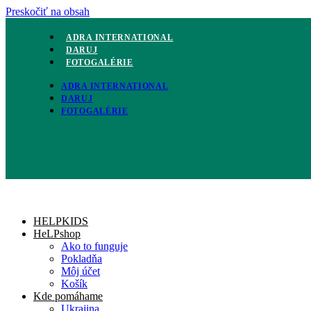
Preskočiť na obsah
ADRA INTERNATIONAL
DARUJ
FOTOGALÉRIE
ADRA INTERNATIONAL
DARUJ
FOTOGALÉRIE
HELPKIDS
HeLPshop
Ako to funguje
Pokladňa
Môj účet
Košík
Kde pomáhame
Ukrajina