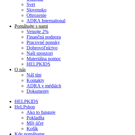
Svet
Slovensko
Ohrozenie
ADRA International
Pomáhajte s nami
Venujte 2%
Finančná podpora
Pracovné ponuky
Dobrovoľníctvo
Naši sponzori
Materiálna pomoc
HELPKIDS
O nás
Náš tím
Kontakty
ADRA v médiách
Dokumenty
HELPKIDS
HeLPshop
Ako to funguje
Pokladňa
Môj účet
Košík
Kde pomáhame