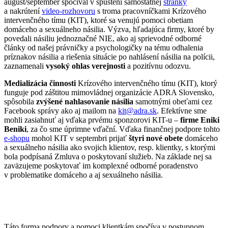
august/september spočíval v spustení samostatnej
stránky
a nakrútení
video-rozhovoru
s troma pracovníčkami Krízového
intervenčného tímu (KIT), ktoré sa venujú pomoci obetiam
domáceho a sexuálneho násilia. Výzva, hľadajúca firmy, ktoré by
povedali násiliu jednoznačné NIE, ako aj sprievodné odborné
články od našej právničky a psychologičky na tému odhalenia
príznakov násilia a riešenia situácie po nahlásení násilia na polícii,
zaznamenali
vysoký ohlas verejnosti
a pozitívnu odozvu.
Medializácia činnosti
Krízového intervenčného tímu (KIT), ktorý
funguje pod záštitou mimovládnej organizácie ADRA Slovensko,
spôsobila
zvýšené nahlasovanie násilia
samotnými obeťami cez
Facebook správy ako aj mailom na
kit@adra.sk
. Efektívne sme
mohli zasiahnuť aj vďaka prvému sponzorovi KIT-u –
firme Eniki
Beniki
, za čo sme úprimne vďační. Vďaka finančnej podpore tohto
e-shopu
mohol KIT v septembri prijať
štyri nové obete
domáceho
a sexuálneho násilia ako svojich klientov, resp. klientky, s ktorými
bola podpísaná Zmluva o poskytovaní služieb. Na základe nej sa
zaväzujeme poskytovať im komplexné odborné poradenstvo
v problematike domáceho a aj sexuálneho násilia.
Táto forma podpory a pomoci klientkám spočíva v postupnom