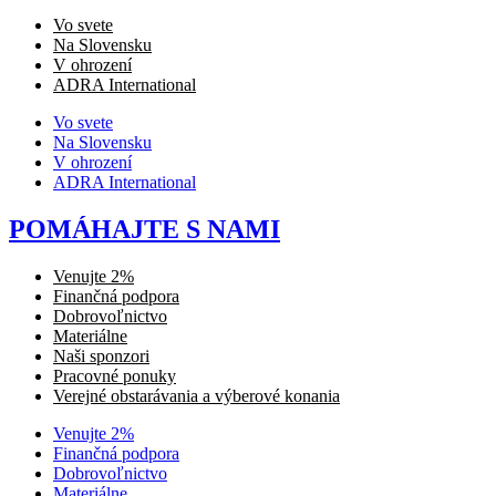
Vo svete
Na Slovensku
V ohrození
ADRA International
Vo svete
Na Slovensku
V ohrození
ADRA International
POMÁHAJTE S NAMI
Venujte 2%
Finančná podpora
Dobrovoľnictvo
Materiálne
Naši sponzori
Pracovné ponuky
Verejné obstarávania a výberové konania
Venujte 2%
Finančná podpora
Dobrovoľnictvo
Materiálne