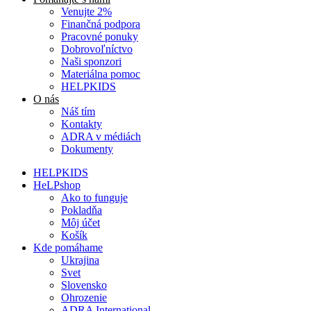
Venujte 2%
Finančná podpora
Pracovné ponuky
Dobrovoľníctvo
Naši sponzori
Materiálna pomoc
HELPKIDS
O nás
Náš tím
Kontakty
ADRA v médiách
Dokumenty
HELPKIDS
HeLPshop
Ako to funguje
Pokladňa
Môj účet
Košík
Kde pomáhame
Ukrajina
Svet
Slovensko
Ohrozenie
ADRA International