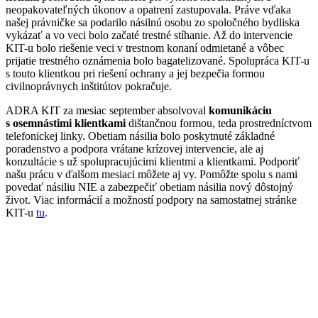
neopakovateľných úkonov a opatrení zastupovala. Práve vďaka
našej právničke sa podarilo násilnú osobu zo spoločného bydliska
vykázať a vo veci bolo začaté trestné stíhanie. Až do intervencie
KIT-u bolo riešenie veci v trestnom konaní odmietané a vôbec
prijatie trestného oznámenia bolo bagatelizované. Spolupráca KIT-u
s touto klientkou pri riešení ochrany a jej bezpečia formou
civilnoprávnych inštitútov pokračuje.
ADRA KIT za mesiac september absolvoval
komunikáciu
s osemnástimi klientkami
dištančnou formou, teda prostredníctvom
telefonickej linky. Obetiam násilia bolo poskytnuté základné
poradenstvo a podpora vrátane krízovej intervencie, ale aj
konzultácie s už spolupracujúcimi klientmi a klientkami. Podporiť
našu prácu v ďalšom mesiaci môžete aj vy. Pomôžte spolu s nami
povedať násiliu NIE a zabezpečiť obetiam násilia nový dôstojný
život. Viac informácií a možností podpory na samostatnej stránke
KIT-u
tu
.