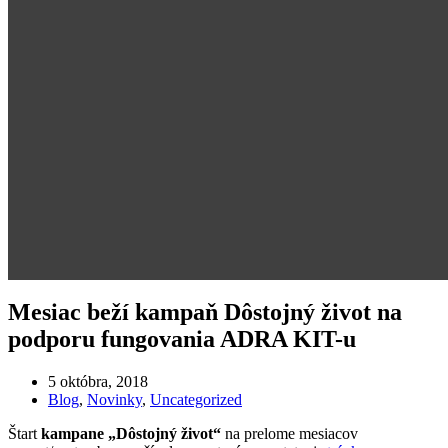
Mesiac beží kampaň Dôstojný život na
podporu fungovania ADRA KIT-u
5 októbra, 2018
Blog
,
Novinky
,
Uncategorized
Štart
kampane „Dôstojný život“
na prelome mesiacov