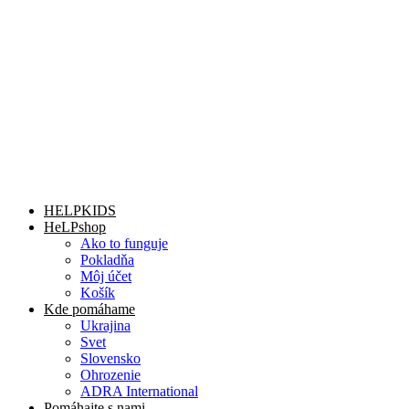
HELPKIDS
HeLPshop
Ako to funguje
Pokladňa
Môj účet
Košík
Kde pomáhame
Ukrajina
Svet
Slovensko
Ohrozenie
ADRA International
Pomáhajte s nami