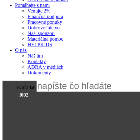
Pomáhajte s nami
Venujte 2%
Finančná podpora
Pracovné ponuky
Dobrovoľníctvo
Naši sponzori
Materiálna pomoc
HELPKIDS
O nás
Náš tím
Kontakty
ADRA v médiách
Dokumenty
Vyhľadať