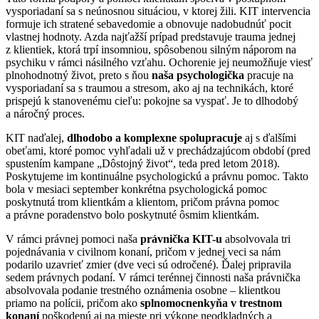
vysporiadaní sa s neúnosnou situáciou, v ktorej žili. KIT intervencia
formuje ich stratené sebavedomie a obnovuje nadobudnúť pocit
vlastnej hodnoty. Azda najťažší prípad predstavuje trauma jednej
z klientiek, ktorá trpí insomniou, spôsobenou silným náporom na
psychiku v rámci násilného vzťahu. Ochorenie jej neumožňuje viesť
plnohodnotný život, preto s ňou
naša psychologička
pracuje na
vysporiadaní sa s traumou a stresom, ako aj na technikách, ktoré
prispejú k stanovenému cieľu: pokojne sa vyspať. Je to dlhodobý
a náročný proces.
KIT naďalej,
dlhodobo a komplexne spolupracuje
aj s ďalšími
obeťami, ktoré pomoc vyhľadali už v prechádzajúcom období (pred
spustením kampane „Dôstojný život“, teda pred letom 2018).
Poskytujeme im kontinuálne psychologickú a právnu pomoc. Takto
bola v mesiaci september konkrétna psychologická pomoc
poskytnutá trom klientkám a klientom, pričom právna pomoc
a právne poradenstvo bolo poskytnuté ôsmim klientkám.
V rámci právnej pomoci naša
právnička KIT-u
absolvovala tri
pojednávania v civilnom konaní, pričom v jednej veci sa nám
podarilo uzavrieť zmier (dve veci sú odročené). Ďalej pripravila
sedem právnych podaní. V rámci terénnej činnosti naša právnička
absolvovala podanie trestného oznámenia osobne – klientkou
priamo na polícii, pričom ako
splnomocnenkyňa v trestnom
konaní
poškodenú aj na mieste pri výkone neodkladných a