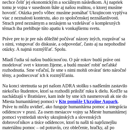
nechce čeliť jej ekonomickým a sociálnym následkom. Aj napriek
tomu je vojna v susednom štáte aj našou realitou, o ktorej musíme
hovoriť. Otázka prečo vôbec musíme pomáhať Ukrajincom vyplýva
viac z neznalosti kontextu, ako zo spoločenskej neznášanlivosti.
Strach pred neznámym a nezáujem sa vzdelávať o komplexných
témach iba prehlbuje túto apatiu k vonkajšiemu svetu.
Práve pre to je pre nás dôležité počúvať názory iných, rozprávať sa
s nimi, vstupovať do diskusie, a odpovedať, často aj na nepohodlné
otázky. A najmä rozmýšľať. Spolu.
Mladí ľudia sú našou budúcnosťou. O pár rokov budú práve oni
modelovať svet v ktorom žijeme, a budú musieť robiť neľahké
rozhodnutia. Sme vďační, že sme s nimi mohli otvárať tieto náročné
témy, a podnecovať ich k rozmýšľaniu.
Na konci stretnutia sa pri našom ADRA stolíku s nadšením zastavilo
niekoľko študentov, ktorí sa rozhodli priložiť ruku k dielu. Keďže sa
nachádzajú v Bratislave, kam inde by sme ich nasmerovali ak nie do
Miesta humanitárnej pomoci v
Kto pomôže Ukrajine Aupark
.
Práve tu môžu uvidieť, ako funguje humanitárna pomoc a integrácia
odídencov v praxi. Za osem mesiacov vojny sa Mieste humanitárnej
pomoci vystriedali stovky ukrajinských a slovenských
dobrovoľníkov a tisíce odídencov, ktorí tu našli tú najrôznejšiu
materiálnu pomoc – od potravín, cez oblečenie, hračky, až po