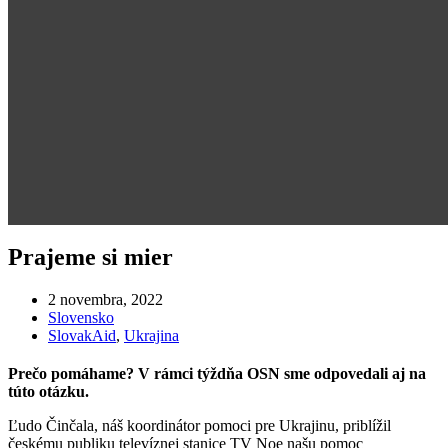
Prajeme si mier
2 novembra, 2022
Slovensko
SlovakAid
,
Ukrajina
Prečo pomáhame? V rámci týždňa OSN sme odpovedali aj na
túto otázku.
Ľudo Činčala, náš koordinátor pomoci pre Ukrajinu, priblížil
českému publiku televíznej stanice TV Noe našu pomoc