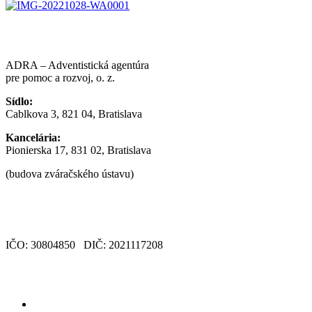
ADRA – Adventistická agentúra
pre pomoc a rozvoj, o. z.
Sídlo:
Cablkova 3, 821 04, Bratislava
Kancelária:
Pionierska 17, 831 02, Bratislava
(budova zváračského ústavu)
office@adra.sk
+421 (0) 915 793 934
IČO: 30804850 DIČ: 2021117208
AKO POMÁHAME
Vo svete