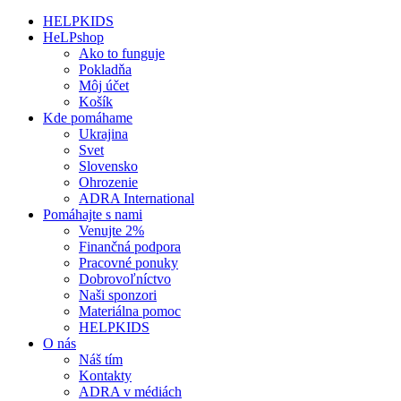
HELPKIDS
HeLPshop
Ako to funguje
Pokladňa
Môj účet
Košík
Kde pomáhame
Ukrajina
Svet
Slovensko
Ohrozenie
ADRA International
Pomáhajte s nami
Venujte 2%
Finančná podpora
Pracovné ponuky
Dobrovoľníctvo
Naši sponzori
Materiálna pomoc
HELPKIDS
O nás
Náš tím
Kontakty
ADRA v médiách