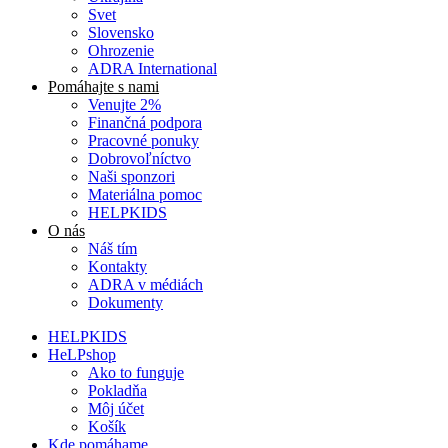
Svet
Slovensko
Ohrozenie
ADRA International
Pomáhajte s nami
Venujte 2%
Finančná podpora
Pracovné ponuky
Dobrovoľníctvo
Naši sponzori
Materiálna pomoc
HELPKIDS
O nás
Náš tím
Kontakty
ADRA v médiách
Dokumenty
HELPKIDS
HeLPshop
Ako to funguje
Pokladňa
Môj účet
Košík
Kde pomáhame