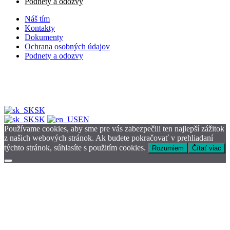
Podnety a odozvy
Náš tím
Kontakty
Dokumenty
Ochrana osobných údajov
Podnety a odozvy
SK
SK
EN
Používame cookies, aby sme pre vás zabezpečili ten najlepší zážitok
z našich webových stránok. Ak budete pokračovať v prehliadaní
týchto stránok, súhlasíte s použitím cookies.
Rozumiem
Čítať viac