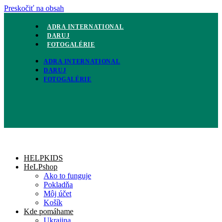
Preskočiť na obsah
ADRA INTERNATIONAL
DARUJ
FOTOGALÉRIE
ADRA INTERNATIONAL
DARUJ
FOTOGALÉRIE
HELPKIDS
HeLPshop
Ako to funguje
Pokladňa
Môj účet
Košík
Kde pomáhame
Ukrajina