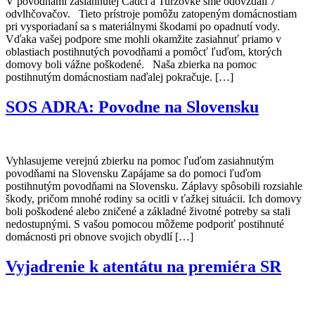
V povodňami zasiahnutej Čadci a Turzovke sme odovzdali 7
odvlhčovačov. Tieto prístroje pomôžu zatopeným domácnostiam
pri vysporiadaní sa s materiálnymi škodami po opadnutí vody.
Vďaka vašej podpore sme mohli okamžite zasiahnuť priamo v
oblastiach postihnutých povodňami a pomôcť ľuďom, ktorých
domovy boli vážne poškodené. Naša zbierka na pomoc
postihnutým domácnostiam naďalej pokračuje. […]
SOS ADRA: Povodne na Slovensku
Vyhlasujeme verejnú zbierku na pomoc ľuďom zasiahnutým
povodňami na Slovensku Zapájame sa do pomoci ľuďom
postihnutým povodňami na Slovensku. Záplavy spôsobili rozsiahle
škody, pričom mnohé rodiny sa ocitli v ťažkej situácii. Ich domovy
boli poškodené alebo zničené a základné životné potreby sa stali
nedostupnými. S vašou pomocou môžeme podporiť postihnuté
domácnosti pri obnove svojich obydlí […]
Vyjadrenie k atentátu na premiéra SR