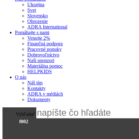
Ukrajina
Svet
Slovensko
Ohrozenie
ADRA International
Pomáhajte s nami
Venujte 2%
Finančná podpora
Pracovné ponuky
Dobrovoľníctvo
Naši sponzori
Materiálna pomoc
HELPKIDS
O nás
Náš tím
Kontakty
ADRA v médiách
Dokumenty
Vyhľadať