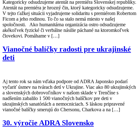
Kategoricky odsudzujeme atentát na premiéra Slovenskej republiky.
Atentát na premiéra je hrozný čin, ktorý kategoricky odsudzujeme.
V tejto ťažkej situácii vyjadrujeme solidaritu s premiérom Robertom
Ficom a jeho rodinou. To čo sa stalo nemá miesto v našej
spoločnosti. Ako humanitárna organizácia ostro odsudzujeme
akékoľvek fyzické či verbálne násilie páchané na ktoromkoľvek
človekovi. Pomáhame v […]
Vianočné balíčky radosti pre ukrajinské
deti
Aj tento rok sa nám vďaka podpore od ADRA Japonsko podarí
vyčariť úsmev na tvárach detí v Ukrajine. Viac ako 80 ukrajinských
a slovenských dobrovoľníkov v našom sklade v Trenčíne s
nadšením zabalilo 1 500 vianočných balíčkov pre deti v
ukrajinských sanatóriách a nemocniciach. S láskou pripravené
vianočné balíčky smerujú do Chersonu, Charkova a na […]
30. výročie ADRA Slovensko