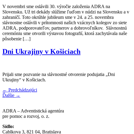
V novembri sme oslávili 30. výročie založenia ADRA na
Slovensku. Už tri dekády slúžime ľuďom v núdzi na Slovensku a v
zahraničí. Toto okrúhle jubileum sme v 24. a 25. novembra
slávnostne oslávili v prítomnosti našich vzácnych kolegov zo siete
ADRA, podporovateľov, partnerov a dobrovoľníkov. Slávnostnú
ceremóniu sme otvorili výstavou fotografií, ktorá zachytávala naše
pôsobenie […]
Dni Ukrajiny v Košiciach
Prijali sme pozvanie na slávnostné otvorenie podujatia „Dni
Ukrajiny“ v Košiciach.
←
Predchádzajúci
Ďalšie
→
ADRA – Adventistická agentúra
pre pomoc a rozvoj, o. z.
Sídlo:
Cablkova 3, 821 04, Bratislava