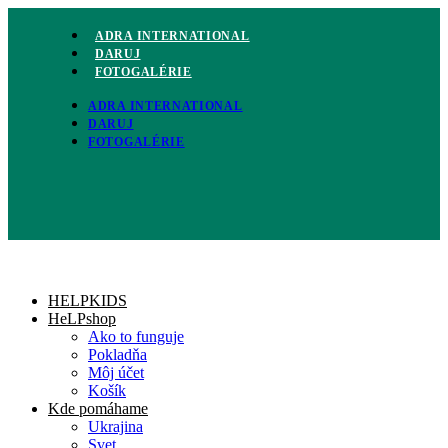
Preskočiť
na
ADRA INTERNATIONAL
obsah
DARUJ
FOTOGALÉRIE
ADRA INTERNATIONAL
DARUJ
FOTOGALÉRIE
HELPKIDS
HeLPshop
Ako to funguje
Pokladňa
Môj účet
Košík
Kde pomáhame
Ukrajina
Svet