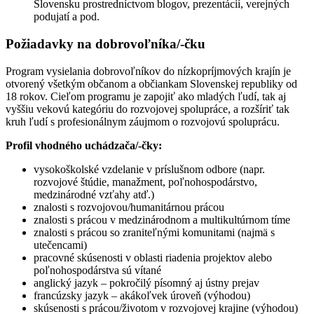
Slovensku prostredníctvom blogov, prezentácií, verejných
podujatí a pod.
Požiadavky na dobrovoľníka/-čku
Program vysielania dobrovoľníkov do nízkopríjmových krajín je
otvorený všetkým občanom a občiankam Slovenskej republiky od
18 rokov. Cieľom programu je zapojiť ako mladých ľudí, tak aj
vyššiu vekovú kategóriu do rozvojovej spolupráce, a rozšíriť tak
kruh ľudí s profesionálnym záujmom o rozvojovú spoluprácu.
Profil vhodného uchádzača/-čky:
vysokoškolské vzdelanie v príslušnom odbore (napr.
rozvojové štúdie, manažment, poľnohospodárstvo,
medzinárodné vzťahy atď.)
znalosti s rozvojovou/humanitárnou prácou
znalosti s prácou v medzinárodnom a multikultúrnom tíme
znalosti s prácou so zraniteľnými komunitami (najmä s
utečencami)
pracovné skúsenosti v oblasti riadenia projektov alebo
poľnohospodárstva sú vítané
anglický jazyk – pokročilý písomný aj ústny prejav
francúzsky jazyk – akákoľvek úroveň (výhodou)
skúsenosti s prácou/životom v rozvojovej krajine (výhodou)