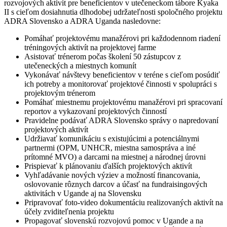
rozvojových aktivít pre beneficientov v utečeneckom tábore Kyaka
II s cieľom dosiahnutia dlhodobej udržateľnosti spoločného projektu
ADRA Slovensko a ADRA Uganda nasledovne:
Pomáhať projektovému manažérovi pri každodennom riadení
tréningových aktivít na projektovej farme
Asistovať trénerom počas školení 50 zástupcov z
utečeneckých a miestnych komunít
Vykonávať návštevy beneficientov v teréne s cieľom posúdiť
ich potreby a monitorovať projektové činnosti v spolupráci s
projektovým trénerom
Pomáhať miestnemu projektovému manažérovi pri spracovaní
reportov a vykazovaní projektových činností
Pravidelne podávať ADRA Slovensko správy o napredovaní
projektových aktivít
Udržiavať komunikáciu s existujúcimi a potenciálnymi
partnermi (OPM, UNHCR, miestna samospráva a iné
prítomné MVO) a darcami na miestnej a národnej úrovni
Prispievať k plánovaniu ďalších projektových aktivít
Vyhľadávanie nových výziev a možností financovania,
oslovovanie rôznych darcov a účasť na fundraisingových
aktivitách v Ugande aj na Slovensku
Pripravovať foto-video dokumentáciu realizovaných aktivít na
účely zviditeľnenia projektu
Propagovať slovenskú rozvojovú pomoc v Ugande a na