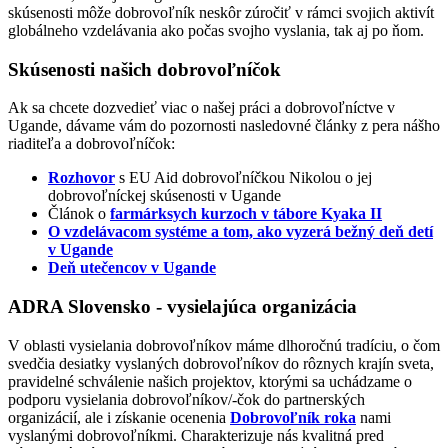
skúsenosti môže dobrovoľník neskôr zúročiť v rámci svojich aktivít
globálneho vzdelávania ako počas svojho vyslania, tak aj po ňom.
Skúsenosti našich dobrovoľníčok
Ak sa chcete dozvedieť viac o našej práci a dobrovoľníctve v
Ugande, dávame vám do pozornosti nasledovné články z pera nášho
riaditeľa a dobrovoľníčok:
Rozhovor
s EU Aid dobrovoľníčkou Nikolou o jej
dobrovoľníckej skúsenosti v Ugande
Článok o
farmárksych kurzoch v tábore Kyaka II
O vzdelávacom systéme a tom, ako vyzerá bežný deň detí
v Ugande
Deň utečencov v Ugande
ADRA Slovensko - vysielajúca organizácia
V oblasti vysielania dobrovoľníkov máme dlhoročnú tradíciu, o čom
svedčia desiatky vyslaných dobrovoľníkov do rôznych krajín sveta,
pravidelné schválenie našich projektov, ktorými sa uchádzame o
podporu vysielania dobrovoľníkov/-čok do partnerských
organizácií, ale i získanie ocenenia
Dobrovoľník roka
nami
vyslanými dobrovoľníkmi. Charakterizuje nás kvalitná pred