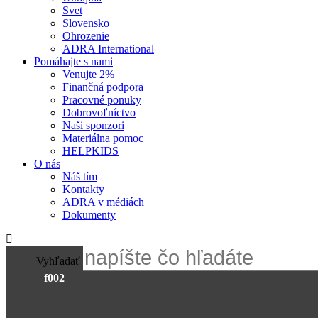
Svet
Slovensko
Ohrozenie
ADRA International
Pomáhajte s nami
Venujte 2%
Finančná podpora
Pracovné ponuky
Dobrovoľníctvo
Naši sponzori
Materiálna pomoc
HELPKIDS
O nás
Náš tím
Kontakty
ADRA v médiách
Dokumenty
Vyhľadať