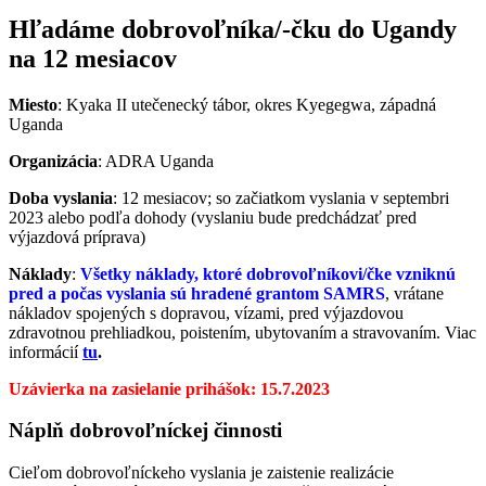
Hľadáme dobrovoľníka/-čku do Ugandy
na 12 mesiacov
Miesto
: Kyaka II utečenecký tábor, okres Kyegegwa, západná
Uganda
Organizácia
: ADRA Uganda
Doba vyslania
: 12 mesiacov;
so začiatkom vyslania v septembri
2023 alebo podľa dohody (
vyslaniu bude predchádzať pred
výjazdová príprava)
Náklady
:
Všetky náklady, ktoré dobrovoľníkovi/čke vzniknú
pred a počas vyslania sú hradené grantom SAMRS
, vrátane
nákladov spojených s dopravou, vízami, pred výjazdovou
zdravotnou prehliadkou, poistením, ubytovaním a stravovaním. Viac
informácií
tu
.
Uzávierka na zasielanie prihášok: 15.7.2023
Náplň dobrovoľníckej činnosti
Cieľom dobrovoľníckeho vyslania je zaistenie realizácie