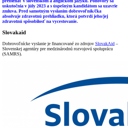
prebiehať v slovenskom a anglickom jazyku. Pohovory sa
uskutočnia v júly 2023 a s úspešným kandidátom sa uzavrie
zmluva. Pred samotným vyslaním dobrovoľník/čka
absolvuje zdravotnú prehliadku, ktorá potvrdí jeho/jej
zdravotnú spôsobilosť na vycestovanie.
Slovakaid
Dobrovoľnícke vyslanie je financované zo zdrojov
SlovakAid
–
Slovenskej agentúry pre medzinárodnú rozvojovú spoluprácu
(SAMRS).