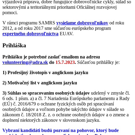
výjazdová príprava, dobre fungujúce dobrovoľnícke cykly, súlad so
sektorovými a teritoriálnymi prioritami Oficiálnej rozvojovej
pomoci.
V rámci programu SAMRS
vysielame dobrovoľníkov
od roku
2012, a od roku 2017 sme súčasťou európskeho program
expertného dobrovoľníctva
EUAV.
Prihláška
Prihlášku je potrebné zaslať emailom na adresu
volunteering@adra.sk
do
15.7.2023
.
Súčasťou prihlášky je:
1) Profesijný životopis v anglickom jazyku
2) Motivačný list v anglickom jazyku
3) Súhlas so spracovaním osobných údajov
udelený v zmysle čl.
6 ods. 1 písm. a) a čl. 7 Nariadenia Európskeho parlamentu a Rady
(EÚ) č. 2016/679 o ochrane fyzických osôb pri spracúvaní
osobných údajov a voľnom pohybe takýchto údajov v súlade so
zákonom č. 18/2018 Z. z. o ochrane osobných údajov a o zmene a
doplnení niektorých zákonov v slovenskom jazyku.
Vybraní kandidáti budú pozvaní na pohovor, ktorý bude