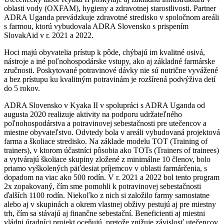
oblasti vody (OXFAM), hygieny a zdravotnej starostlivosti. Partner
ADRA Uganda prevádzkuje zdravotné stredisko v spoločnom areáli
s farmou, ktorú vybudovala ADRA Slovensko s prispením
SlovakAid v r. 2021 a 2022.
Hoci majú obyvatelia prístup k pôde, chýbajú im kvalitné osivá,
nástroje a iné poľnohospodárske vstupy, ako aj základné farmárske
zručnosti. Poskytované potravinové dávky nie sú nutrične vyvážené
a bez prístupu ku kvalitným potravinám je rozšírená podvýživa detí
do 5 rokov.
ADRA Slovensko v Kyaka II v spolupráci s ADRA Uganda od
augusta 2020 realizuje aktivity na podporu udržateľného
poľnohospodárstva a potravinovej sebestačnosti pre utečencov a
miestne obyvateľstvo. Odvtedy bola v areáli vybudovaná projektová
farma a školiace stredisko. Na základe modelu TOT (Training of
trainers), v ktorom účastníci pôsobia ako TOTs (Trainers of trainees)
a vytvárajú školiace skupiny zložené z minimálne 10 členov, bolo
priamo vyškolených päťdesiat príjemcov v oblasti farmárčenia, s
dopadom na viac ako 500 rodín. V r. 2021 a 2022 bol tento program
2x zopakovaný, čím sme pomohli k potravinovej sebestačnosti
ďalších 1100 rodín. Niekoľko z nich si založilo farmy samostatne
alebo aj v skupinách a okrem vlastnej obživy pestujú aj pre miestny
trh, čím sa stávajú aj finančne sebestační. Beneficienti aj miestni
vládni úradníci projekt oceňujú, pretože znižuje závislosť utečencov