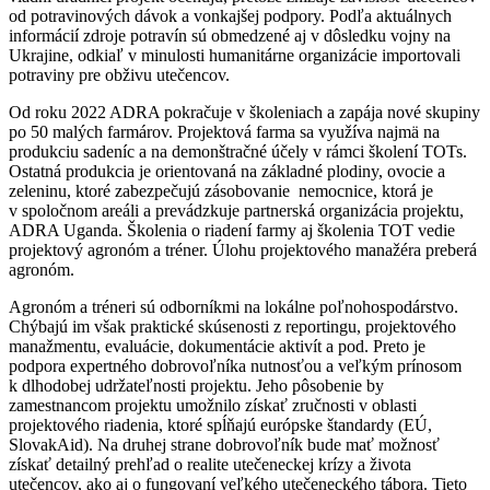
od potravinových dávok a vonkajšej podpory. Podľa aktuálnych
informácií zdroje potravín sú obmedzené aj v dôsledku vojny na
Ukrajine, odkiaľ v minulosti humanitárne organizácie importovali
potraviny pre obživu utečencov.
Od roku 2022 ADRA pokračuje v školeniach a zapája nové skupiny
po 50 malých farmárov. Projektová farma sa využíva najmä na
produkciu sadeníc a na demonštračné účely v rámci školení TOTs.
Ostatná produkcia je orientovaná na základné plodiny, ovocie a
zeleninu, ktoré zabezpečujú zásobovanie nemocnice, ktorá je
v spoločnom areáli a prevádzkuje partnerská organizácia projektu,
ADRA Uganda. Školenia o riadení farmy aj školenia TOT vedie
projektový agronóm a tréner. Úlohu projektového manažéra preberá
agronóm.
Agronóm a tréneri sú odborníkmi na lokálne poľnohospodárstvo.
Chýbajú im však praktické skúsenosti z reportingu, projektového
manažmentu, evaluácie, dokumentácie aktivít a pod. Preto je
podpora expertného dobrovoľníka nutnosťou a veľkým prínosom
k dlhodobej udržateľnosti projektu. Jeho pôsobenie by
zamestnancom projektu umožnilo získať zručnosti v oblasti
projektového riadenia, ktoré spĺňajú európske štandardy (EÚ,
SlovakAid). Na druhej strane dobrovoľník bude mať možnosť
získať detailný prehľad o realite utečeneckej krízy a života
utečencov, ako aj o fungovaní veľkého utečeneckého tábora. Tieto