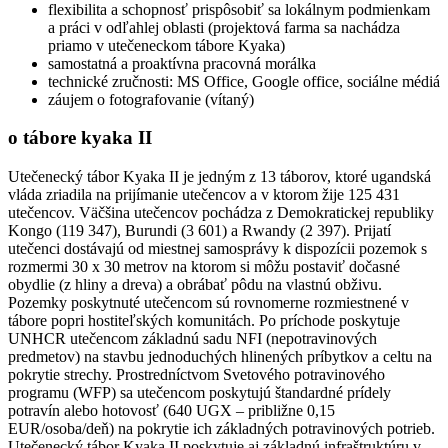
flexibilita a schopnosť prispôsobiť sa lokálnym podmienkam
a práci v odľahlej oblasti (projektová farma sa nachádza
priamo v utečeneckom tábore Kyaka)
samostatná a proaktívna pracovná morálka
technické zručnosti: MS Office, Google office, sociálne médiá
záujem o fotografovanie (vítaný)
o tábore kyaka II
Utečenecký tábor Kyaka II je jedným z 13 táborov, ktoré ugandská
vláda zriadila na prijímanie utečencov a v ktorom žije 125 431
utečencov. Väčšina utečencov pochádza z Demokratickej republiky
Kongo (119 347), Burundi (3 601) a Rwandy (2 397). Prijatí
utečenci dostávajú od miestnej samosprávy k dispozícii pozemok s
rozmermi 30 x 30 metrov na ktorom si môžu postaviť dočasné
obydlie (z hliny a dreva) a obrábať pôdu na vlastnú obživu.
Pozemky poskytnuté utečencom sú rovnomerne rozmiestnené v
tábore popri hostiteľských komunitách. Po príchode poskytuje
UNHCR utečencom základnú sadu NFI (nepotravinových
predmetov) na stavbu jednoduchých hlinených príbytkov a celtu na
pokrytie strechy. Prostredníctvom Svetového potravinového
programu (WFP) sa utečencom poskytujú štandardné prídely
potravín alebo hotovosť (640 UGX – približne 0,15
EUR/osoba/deň) na pokrytie ich základných potravinových potrieb.
Utečenecký tábor Kyaka II poskytuje aj základnú infraštruktúru v