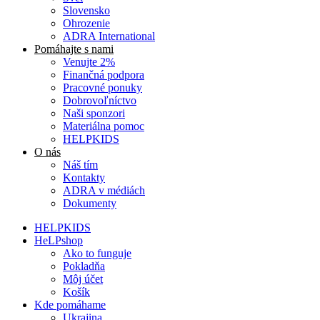
Slovensko
Ohrozenie
ADRA International
Pomáhajte s nami
Venujte 2%
Finančná podpora
Pracovné ponuky
Dobrovoľníctvo
Naši sponzori
Materiálna pomoc
HELPKIDS
O nás
Náš tím
Kontakty
ADRA v médiách
Dokumenty
HELPKIDS
HeLPshop
Ako to funguje
Pokladňa
Môj účet
Košík
Kde pomáhame
Ukrajina