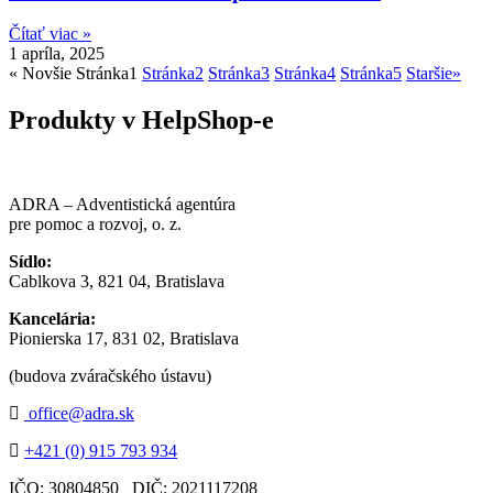
Čítať viac »
1 apríla, 2025
« Novšie
Stránka
1
Stránka
2
Stránka
3
Stránka
4
Stránka
5
Staršie»
Produkty v HelpShop-e
ADRA – Adventistická agentúra
pre pomoc a rozvoj, o. z.
Sídlo:
Cablkova 3, 821 04, Bratislava
Kancelária:
Pionierska 17, 831 02, Bratislava
(budova zváračského ústavu)
office@adra.sk
+421 (0) 915 793 934
IČO: 30804850 DIČ: 2021117208